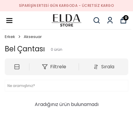
SIPARIŞIN ERTESI GÜN KARGODA - ÜCRETSIZ KARGO
0
Erkek
Aksesuar
Bel Çantası
0
ürün
Filtrele
Sırala
Aradığınız ürün bulunamadı