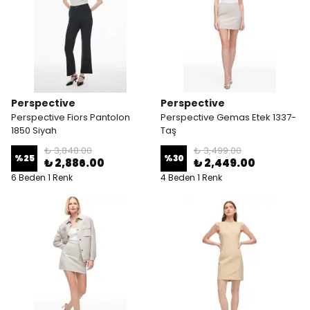
Perspective
Perspective
Perspective Fiors Pantolon
Perspective Gemas Etek 1337-
1850 Siyah
Taş
₺ 3,848.00
₺ 3,499.00
%
25
%
30
₺ 2,886.00
₺ 2,449.00
6 Beden 1 Renk
4 Beden 1 Renk