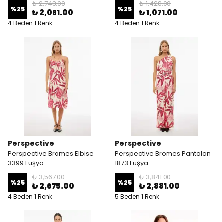
₺ 2,748.00
₺ 1,428.00
%
25
%
25
₺ 2,061.00
₺ 1,071.00
4 Beden 1 Renk
4 Beden 1 Renk
Perspective
Perspective
Perspective Bromes Elbise
Perspective Bromes Pantolon
3399 Fuşya
1873 Fuşya
₺ 3,567.00
₺ 3,841.00
%
25
%
25
₺ 2,675.00
₺ 2,881.00
4 Beden 1 Renk
5 Beden 1 Renk