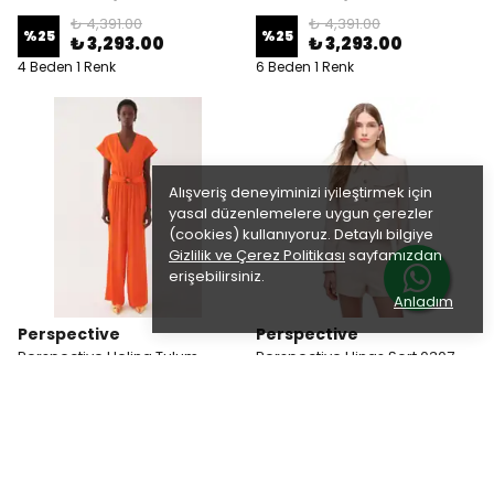
₺ 4,391.00
₺ 4,391.00
%
25
%
25
₺ 3,293.00
₺ 3,293.00
4 Beden 1 Renk
6 Beden 1 Renk
Alışveriş deneyiminizi iyileştirmek için
yasal düzenlemelere uygun çerezler
(cookies) kullanıyoruz. Detaylı bilgiye
Gizlilik ve Çerez Politikası
sayfamızdan
erişebilirsiniz.
Anladım
Perspective
Perspective
Perspective Helina Tulum
Perspective Hinas Şort 0307-
Pudra
₺ 2,858.00
%
25
₺ 2,144.00
₺ 3,399.00
%
30
₺ 2,379.00
4 Beden 1 Renk
4 Beden 1 Renk