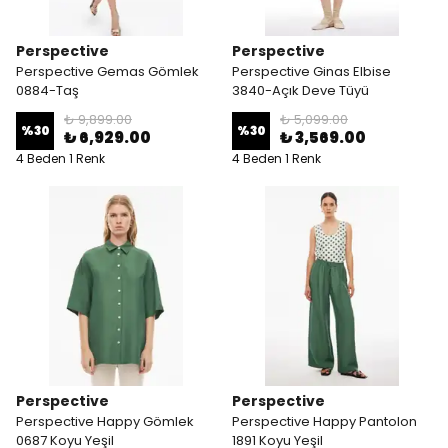
Perspective
Perspective
Perspective Gemas Gömlek
Perspective Ginas Elbise
0884-Taş
3840-Açık Deve Tüyü
₺ 9,899.00
₺ 5,099.00
%
30
%
30
₺ 6,929.00
₺ 3,569.00
4 Beden 1 Renk
4 Beden 1 Renk
Perspective
Perspective
Perspective Happy Gömlek
Perspective Happy Pantolon
0687 Koyu Yeşil
1891 Koyu Yeşil