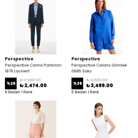
Perspective
Perspective
Perspective Carins Pantolon
Perspective Celans Gömlek
1876 Lacivert
0685 Saks
₺ 3,298.00
₺ 4,665.00
%
25
%
25
₺ 2,474.00
₺ 3,499.00
6 Beden 1 Renk
5 Beden 1 Renk