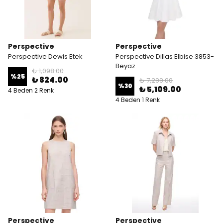
Perspective
Perspective
Perspective Dewis Etek
Perspective Dillas Elbise 3853-
Beyaz
₺ 1,098.00
%
25
₺ 824.00
₺ 7,299.00
%
30
₺ 5,109.00
4 Beden 2 Renk
4 Beden 1 Renk
Perspective
Perspective