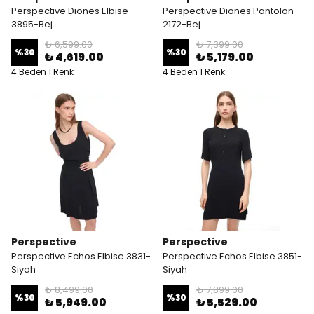
Perspective Diones Elbise
Perspective Diones Pantolon
3895-Bej
2172-Bej
₺ 6,599.00
₺ 7,399.00
%
30
%
30
₺ 4,619.00
₺ 5,179.00
4 Beden 1 Renk
4 Beden 1 Renk
Perspective
Perspective
Perspective Echos Elbise 3831-
Perspective Echos Elbise 3851-
Siyah
Siyah
₺ 8,499.00
₺ 7,899.00
%
30
%
30
₺ 5,949.00
₺ 5,529.00