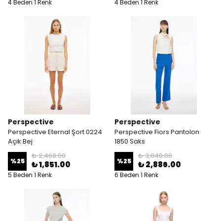
4 Beden 1 Renk
4 Beden 1 Renk
Perspective
Perspective
Perspective Eternal Şort 0224
Perspective Fiors Pantolon
Açık Bej
1850 Saks
₺ 2,469.00
₺ 3,848.00
%
25
%
25
₺ 1,851.00
₺ 2,886.00
5 Beden 1 Renk
6 Beden 1 Renk