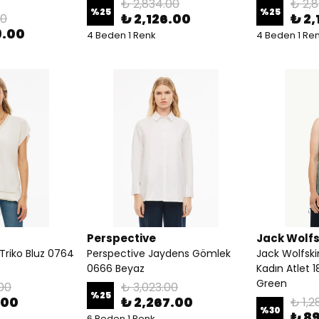
₺ 2,834.00
₺ 2,
%
25
%
25
₺ 2,126.00
₺ 2,
00
9.00
4 Beden 1 Renk
4 Beden 1 Re
Perspective
Jack Wolfs
 Triko Bluz 0764
Perspective Jaydens Gömlek
Jack Wolfsk
0666 Beyaz
Kadın Atlet 
Green
00
₺ 3,023.00
%
25
.00
₺ 2,267.00
₺ 1,2
%
30
₺ 8
6 Beden 1 Renk