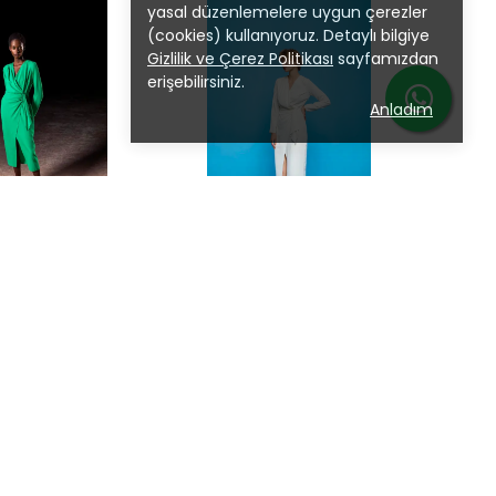
yasal düzenlemelere uygun çerezler
(cookies) kullanıyoruz. Detaylı bilgiye
Gizlilik ve Çerez Politikası
sayfamızdan
erişebilirsiniz.
Anladım
Kameya
1 Yonca Elbise
Kameya 40241 Ekru Elbise
77.00
₺ 3,177.00
%
25
,382.00
₺ 2,382.00
nk
4 Beden 1 Renk