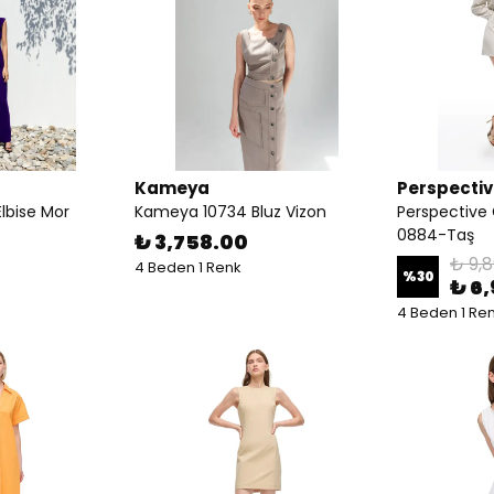
Kameya
Perspecti
lbise Mor
Kameya 10734 Bluz Vizon
Perspectiv
0884-Taş
₺ 3,758.00
₺ 9,8
4 Beden 1 Renk
%
30
₺ 6
4 Beden 1 Re