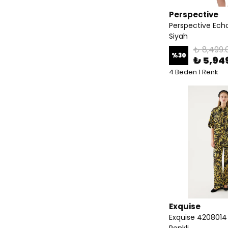
Perspective
Perspective Echo
Siyah
₺ 8,499.
%
30
₺ 5,94
4 Beden 1 Renk
Exquise
Exquise 420801