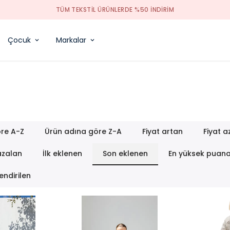
TÜM TEKSTIL ÜRÜNLERDE %50 INDIRIM
Çocuk
Markalar
re A-Z
Ürün adına göre Z-A
Fiyat artan
Fiyat a
azalan
İlk eklenen
Son eklenen
En yüksek puan
endirilen