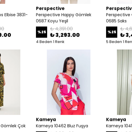
Perspective
Perspecti
s Elbise 3831-
Perspective Happy Gömlek
Perspective
0687 Koyu Yeşil
0685 Saks
00
₺ 4,391.00
₺ 4,
%
25
%
25
9.00
₺ 3,293.00
₺ 3
4 Beden 1 Renk
5 Beden 1 Re
Kameya
Kameya
4 Gömlek Çok
Kameya 10462 Bluz Fuşya
Kameya 1041