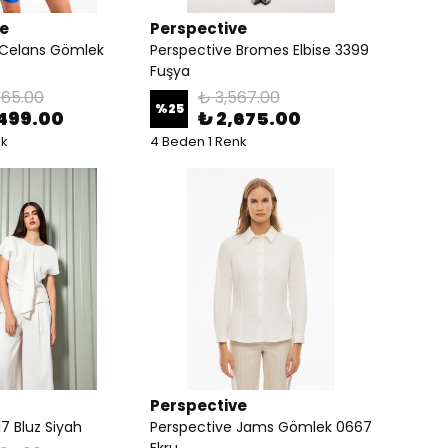
ve
Perspective
 Celans Gömlek
Perspective Bromes Elbise 3399
Fuşya
665.00
₺ 3,567.00
%
25
,499.00
₺ 2,675.00
nk
4 Beden 1 Renk
Perspective
7 Bluz Siyah
Perspective Jams Gömlek 0667