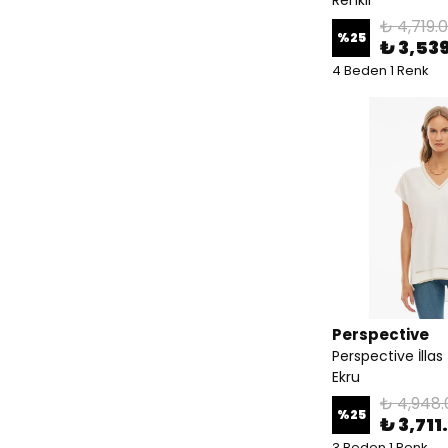
Renkli
₺ 4,719.
%
25
₺ 3,53
4 Beden 1 Renk
Perspective
Perspective İllas
Ekru
₺ 4,948.
%
25
₺ 3,711
3 Beden 1 Renk