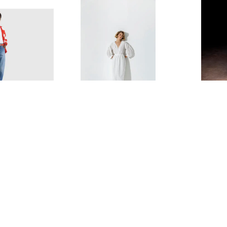
Kameya
Kameya
 POLO YAKA
Kameya 40264 Ekru Elbise
Kameya 4024
₺ 3,518.00
₺ 3,1
%
25
%
25
₺ 2,638.00
₺ 2
00
00
4 Beden 1 Renk
4 Beden 1 Re