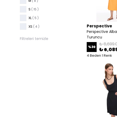
M
( 8 )
S
( 15 )
XL
( 5 )
Perspective
XS
( 4 )
Perspective Alba
Turuncu
Filtreleri temizle
₺ 8,699.
%
30
₺ 6,08
4 Beden 1 Renk