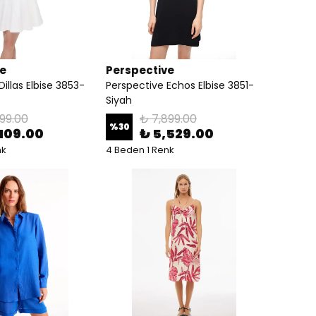
ve
Perspective
illas Elbise 3853-
Perspective Echos Elbise 3851-
Siyah
99.00
₺ 7,899.00
%
30
,109.00
₺ 5,529.00
nk
4 Beden 1 Renk