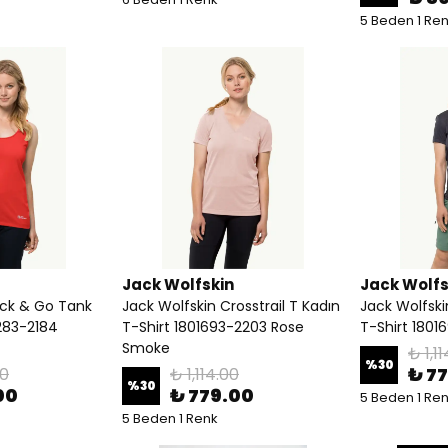
5 Beden 1 Re
Jack Wolfskin
Jack Wolfs
ack & Go Tank
Jack Wolfskin Crosstrail T Kadın
Jack Wolfski
283-2184
T-Shirt 1801693-2203 Rose
T-Shirt 1801
Smoke
₺ 1,1
%
30
₺ 7
00
₺ 1,114.00
%
30
00
₺ 779.00
5 Beden 1 Re
5 Beden 1 Renk