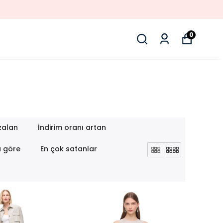
0
zalan
İndirim oranı artan
a göre
En çok satanlar