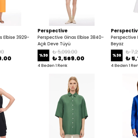
Perspective
Perspecti
s Elbise 3929-
Perspective Ginas Elbise 3840-
Perspective D
Açık Deve Tüyü
Beyaz
00
₺ 5,099.00
₺ 7,2
%
30
%
30
9.00
₺ 3,569.00
₺ 5
4 Beden 1 Renk
4 Beden 1 Re