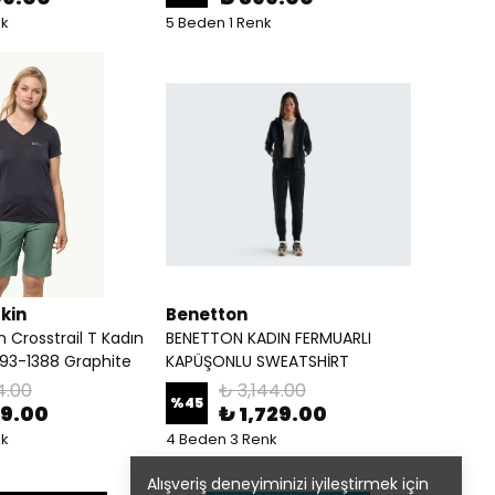
nk
5 Beden 1 Renk
kin
Benetton
n Crosstrail T Kadın
BENETTON KADIN FERMUARLI
693-1388 Graphite
KAPÜŞONLU SWEATSHİRT
14.00
₺ 3,144.00
%
45
79.00
₺ 1,729.00
nk
4 Beden 3 Renk
Alışveriş deneyiminizi iyileştirmek için