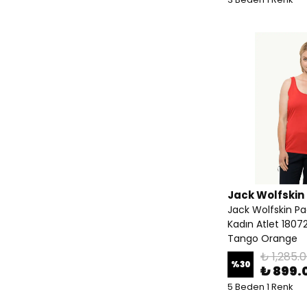
Jack Wolfskin
Jack Wolfskin P
Kadın Atlet 1807
Tango Orange
₺ 1,285.
%
30
₺ 899.
5 Beden 1 Renk