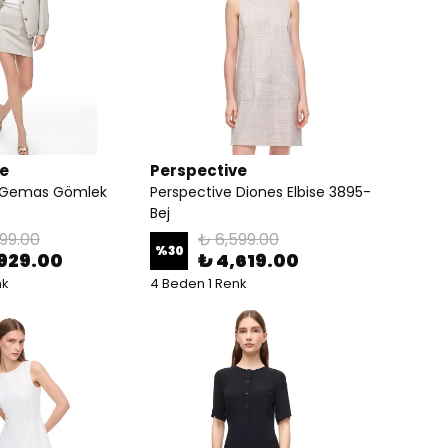
ve
Perspective
e Gemas Gömlek
Perspective Diones Elbise 3895-
Bej
99.00
₺ 6,599.00
%
30
,929.00
₺ 4,619.00
nk
4 Beden 1 Renk