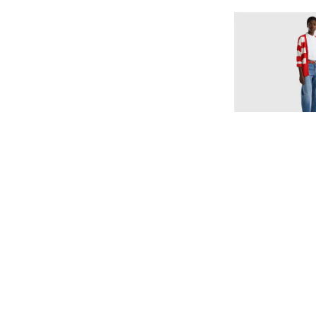
Benetton
BENETTON KADIN
TSHİRT
₺ 1,607.
%
45
₺ 884.
4 Beden 7 Renk