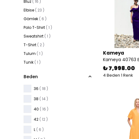
Bluz
(
16
)
Elbise
(
23
)
Gömlek
(
6
)
Polo T-Shirt
(
1
)
Sweatshirt
(
1
)
T-Shirt
(
2
)
Kameya
Tulum
(
1
)
Kameya 40763 E
Tunik
(
1
)
₺ 7,998.00
4 Beden 1 Renk
Beden
36
( 18 )
38
( 14 )
40
( 16 )
42
( 12 )
L
( 6 )