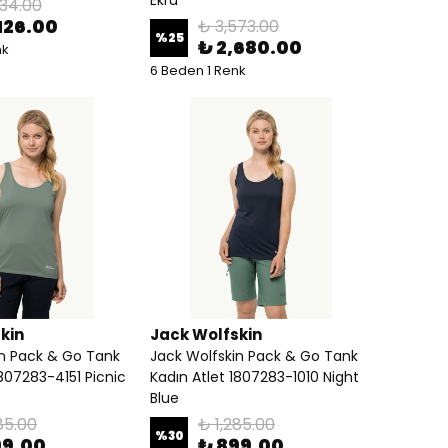
Ekru
834.00
126.00
₺ 3,573.00
%
25
₺ 2,680.00
nk
6 Beden 1 Renk
kin
Jack Wolfskin
in Pack & Go Tank
Jack Wolfskin Pack & Go Tank
1807283-4151 Picnic
Kadın Atlet 1807283-1010 Night
Blue
85.00
₺ 1,285.00
%
30
99.00
₺ 899.00