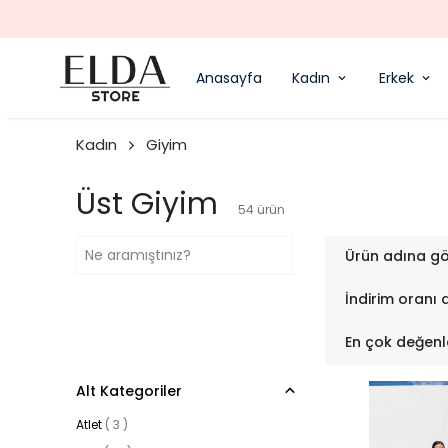
Anasayfa
Kadın
Erkek
Kadın
Giyim
Üst Giyim
54
ürün
Ürün adına gö
İndirim oranı 
En çok değenl
Alt Kategoriler
Atlet
(
3
)