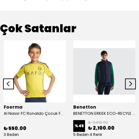
Çok Satanlar
Foorma
Benetton
Al Nassr FC Ronaldo Çocuk Forma 2'li Takım(Şort/T-Shirt)
BENETTON ERKEK ECO-RECYLE DOLGULU PUFA YELEK
₺ 3,818.00
%
45
₺ 2,100.00
₺ 550.00
3 Beden
5 Beden 4 Renk