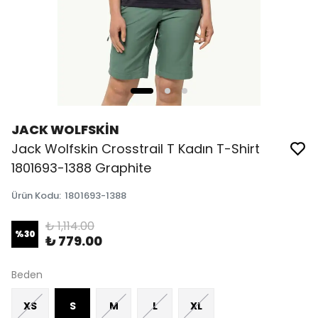
JACK WOLFSKİN
Jack Wolfskin Crosstrail T Kadın T-Shirt
1801693-1388 Graphite
Ürün Kodu
:
1801693-1388
₺ 1,114.00
%
30
₺ 779.00
Beden
XS
S
M
L
XL