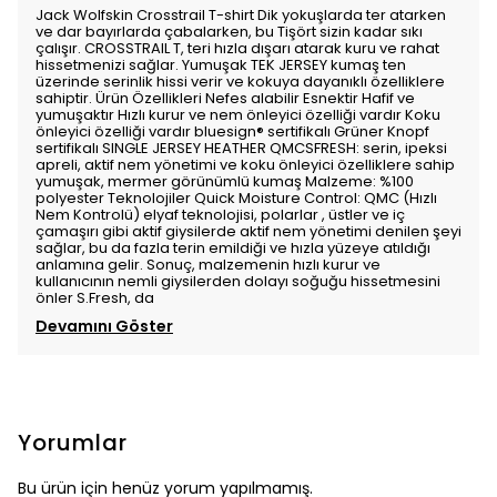
Jack Wolfskin Crosstrail T-shirt Dik yokuşlarda ter atarken
ve dar bayırlarda çabalarken, bu Tişört sizin kadar sıkı
çalışır. CROSSTRAIL T, teri hızla dışarı atarak kuru ve rahat
hissetmenizi sağlar. Yumuşak TEK JERSEY kumaş ten
üzerinde serinlik hissi verir ve kokuya dayanıklı özelliklere
sahiptir. Ürün Özellikleri Nefes alabilir Esnektir Hafif ve
yumuşaktır Hızlı kurur ve nem önleyici özelliği vardır Koku
önleyici özelliği vardır bluesign® sertifikalı Grüner Knopf
sertifikalı SINGLE JERSEY HEATHER QMCSFRESH: serin, ipeksi
apreli, aktif nem yönetimi ve koku önleyici özelliklere sahip
yumuşak, mermer görünümlü kumaş Malzeme: %100
polyester Teknolojiler Quick Moisture Control: QMC (Hızlı
Nem Kontrolü) elyaf teknolojisi, polarlar , üstler ve iç
çamaşırı gibi aktif giysilerde aktif nem yönetimi denilen şeyi
sağlar, bu da fazla terin emildiği ve hızla yüzeye atıldığı
anlamına gelir. Sonuç, malzemenin hızlı kurur ve
kullanıcının nemli giysilerden dolayı soğuğu hissetmesini
önler S.Fresh, da
Devamını Göster
Yorumlar
Bu ürün için henüz yorum yapılmamış.