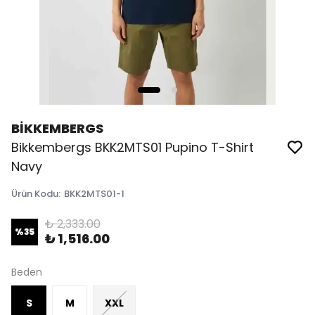
BİKKEMBERGS
Bikkembergs BKK2MTS01 Pupino T-Shirt
Navy
Ürün Kodu
:
BKK2MTS01-1
₺ 2,333.00
%
35
₺ 1,516.00
Beden
S
M
XXL