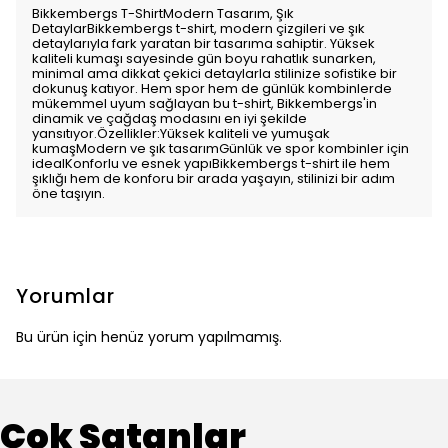
Bikkembergs T-ShirtModern Tasarım, Şık
DetaylarBikkembergs t-shirt, modern çizgileri ve şık
detaylarıyla fark yaratan bir tasarıma sahiptir. Yüksek
kaliteli kumaşı sayesinde gün boyu rahatlık sunarken,
minimal ama dikkat çekici detaylarla stilinize sofistike bir
dokunuş katıyor. Hem spor hem de günlük kombinlerde
mükemmel uyum sağlayan bu t-shirt, Bikkembergs'in
dinamik ve çağdaş modasını en iyi şekilde
yansıtıyor.Özellikler:Yüksek kaliteli ve yumuşak
kumaşModern ve şık tasarımGünlük ve spor kombinler için
idealKonforlu ve esnek yapıBikkembergs t-shirt ile hem
şıklığı hem de konforu bir arada yaşayın, stilinizi bir adım
öne taşıyın.
Yorumlar
Bu ürün için henüz yorum yapılmamış.
Çok Satanlar