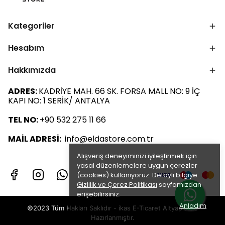
Kategoriler
Hesabım
Hakkımızda
ADRES:
KADRİYE MAH. 66 SK. FORSA MALL NO: 9 İÇ
KAPI NO: 1 SERİK/ ANTALYA
TEL NO:
+90 532 275 11 66
MAİL ADRESİ:
info@eldastore.com.tr
Alışveriş deneyiminizi iyileştirmek için
yasal düzenlemelere uygun çerezler
(cookies) kullanıyoruz. Detaylı bilgiye
Gizlilik ve Çerez Politikası
sayfamızdan
erişebilirsiniz.
Anladım
©2023 Tüm Hakları Saklıdır - ikas E-Ticaret
Altyapısı ile
Hazırlanmıştır.