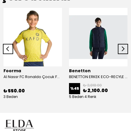
Foorma
Benetton
Al Nassr FC Ronaldo Çocuk Forma 2'li Takım(Şort/T-Shirt)
BENETTON ERKEK ECO-RECYLE DOLGULU PUFA YELEK
₺ 3,818.00
%
45
₺ 2,100.00
₺ 550.00
3 Beden
5 Beden 4 Renk