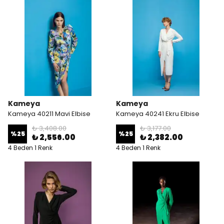
Kameya
Kameya
Kameya 40211 Mavi Elbise
Kameya 40241 Ekru Elbise
₺ 3,408.00
₺ 3,177.00
%
25
%
25
₺ 2,556.00
₺ 2,382.00
4 Beden 1 Renk
4 Beden 1 Renk