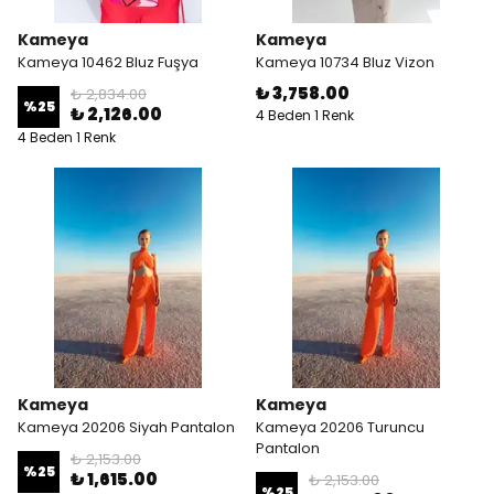
Kameya
Kameya
Kameya 10462 Bluz Fuşya
Kameya 10734 Bluz Vizon
₺ 3,758.00
₺ 2,834.00
%
25
₺ 2,126.00
4 Beden 1 Renk
4 Beden 1 Renk
Kameya
Kameya
Kameya 20206 Siyah Pantalon
Kameya 20206 Turuncu
Pantalon
₺ 2,153.00
%
25
₺ 1,615.00
₺ 2,153.00
%
25