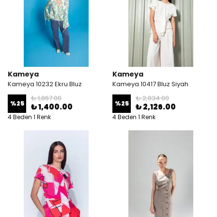
Kameya
Kameya
Kameya 10232 Ekru Bluz
Kameya 10417 Bluz Siyah
₺ 1,867.00
₺ 2,834.00
%
25
%
25
₺ 1,400.00
₺ 2,126.00
4 Beden 1 Renk
4 Beden 1 Renk