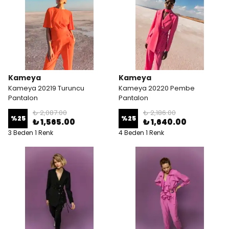
Kameya
Kameya
Kameya 20219 Turuncu
Kameya 20220 Pembe
Pantalon
Pantalon
₺ 2,087.00
₺ 2,186.00
%
25
%
25
₺ 1,565.00
₺ 1,640.00
3 Beden 1 Renk
4 Beden 1 Renk