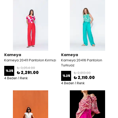
Kameya
Kameya
Kameya 20411 Pantolon Kırmızı
Kameya 20416 Pantolon
Turkuaz
₺ 3,054.00
%
25
₺ 2,291.00
₺ 2,813.00
%
25
₺ 2,110.00
4 Beden 1 Renk
4 Beden 1 Renk