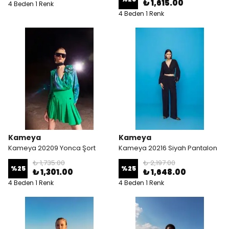
₺ 1,615.00
4 Beden 1 Renk
4 Beden 1 Renk
Kameya
Kameya
Kameya 20209 Yonca Şort
Kameya 20216 Siyah Pantalon
₺ 1,735.00
₺ 2,197.00
%
25
%
25
₺ 1,301.00
₺ 1,648.00
4 Beden 1 Renk
4 Beden 1 Renk