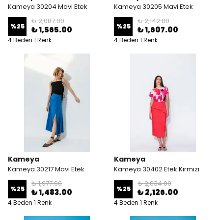
Kameya 30204 Mavi Etek
Kameya 30205 Mavi Etek
₺ 2,087.00
₺ 2,142.00
%
25
%
25
₺ 1,565.00
₺ 1,607.00
4 Beden 1 Renk
4 Beden 1 Renk
Kameya
Kameya
Kameya 30217 Mavi Etek
Kameya 30402 Etek Kırmızı
₺ 1,977.00
₺ 2,834.00
%
25
%
25
₺ 1,483.00
₺ 2,126.00
4 Beden 1 Renk
4 Beden 1 Renk