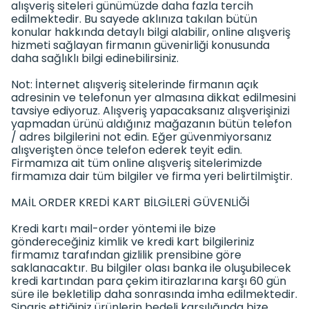
alışveriş siteleri günümüzde daha fazla tercih
edilmektedir. Bu sayede aklınıza takılan bütün
konular hakkında detaylı bilgi alabilir, online alışveriş
hizmeti sağlayan firmanın güvenirliği konusunda
daha sağlıklı bilgi edinebilirsiniz.
Not: İnternet alışveriş sitelerinde firmanın açık
adresinin ve telefonun yer almasına dikkat edilmesini
tavsiye ediyoruz. Alışveriş yapacaksanız alışverişinizi
yapmadan ürünü aldığınız mağazanın bütün telefon
/ adres bilgilerini not edin. Eğer güvenmiyorsanız
alışverişten önce telefon ederek teyit edin.
Firmamıza ait tüm online alışveriş sitelerimizde
firmamıza dair tüm bilgiler ve firma yeri belirtilmiştir.
MAİL ORDER KREDİ KART BİLGİLERİ GÜVENLİĞİ
Kredi kartı mail-order yöntemi ile bize
göndereceğiniz kimlik ve kredi kart bilgileriniz
firmamız tarafından gizlilik prensibine göre
saklanacaktır. Bu bilgiler olası banka ile oluşubilecek
kredi kartından para çekim itirazlarına karşı 60 gün
süre ile bekletilip daha sonrasında imha edilmektedir.
Sipariş ettiğiniz ürünlerin bedeli karşılığında bize