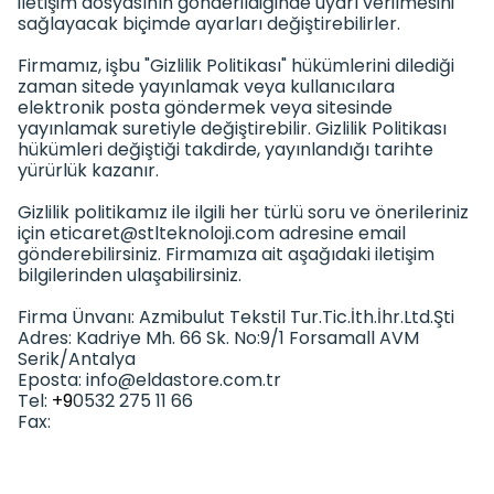
iletişim dosyasının gönderildiğinde uyarı verilmesini
sağlayacak biçimde ayarları değiştirebilirler.
Firmamız, işbu "Gizlilik Politikası" hükümlerini dilediği
zaman sitede yayınlamak veya kullanıcılara
elektronik posta göndermek veya sitesinde
yayınlamak suretiyle değiştirebilir. Gizlilik Politikası
hükümleri değiştiği takdirde, yayınlandığı tarihte
yürürlük kazanır.
Gizlilik politikamız ile ilgili her türlü soru ve önerileriniz
için
eticaret@stlteknoloji.com
adresine email
gönderebilirsiniz. Firmamıza ait aşağıdaki iletişim
bilgilerinden ulaşabilirsiniz.
Firma Ünvanı: Azmibulut Tekstil Tur.Tic.İth.İhr.Ltd.Şti
Adres: Kadriye Mh. 66 Sk. No:9/1 Forsamall AVM
Serik/Antalya
Eposta:
info@eldastore.com.tr
Tel:
+9
0532 275 11 66
Fax: