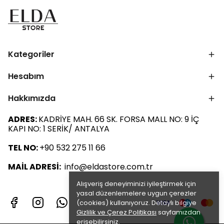
Kategoriler
Hesabım
Hakkımızda
ADRES:
KADRİYE MAH. 66 SK. FORSA MALL NO: 9 İÇ
KAPI NO: 1 SERİK/ ANTALYA
TEL NO:
+90 532 275 11 66
MAİL ADRESİ:
info@eldastore.com.tr
Alışveriş deneyiminizi iyileştirmek için
yasal düzenlemelere uygun çerezler
(cookies) kullanıyoruz. Detaylı bilgiye
Gizlilik ve Çerez Politikası
sayfamızdan
erişebilirsiniz.