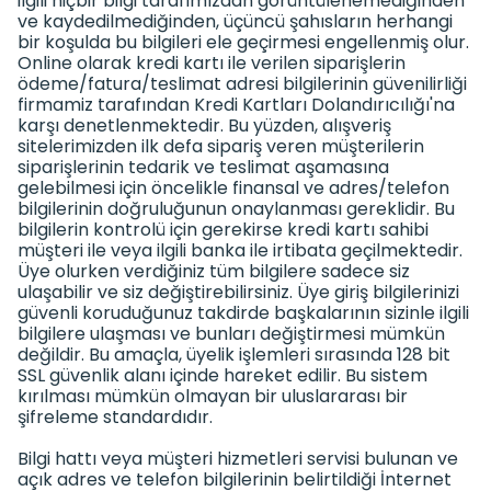
ilgili hiçbir bilgi tarafımızdan görüntülenemediğinden
ve kaydedilmediğinden, üçüncü şahısların herhangi
bir koşulda bu bilgileri ele geçirmesi engellenmiş olur.
Online olarak kredi kartı ile verilen siparişlerin
ödeme/fatura/teslimat adresi bilgilerinin güvenilirliği
firmamiz tarafından Kredi Kartları Dolandırıcılığı'na
karşı denetlenmektedir. Bu yüzden, alışveriş
sitelerimizden ilk defa sipariş veren müşterilerin
siparişlerinin tedarik ve teslimat aşamasına
gelebilmesi için öncelikle finansal ve adres/telefon
bilgilerinin doğruluğunun onaylanması gereklidir. Bu
bilgilerin kontrolü için gerekirse kredi kartı sahibi
müşteri ile veya ilgili banka ile irtibata geçilmektedir.
Üye olurken verdiğiniz tüm bilgilere sadece siz
ulaşabilir ve siz değiştirebilirsiniz. Üye giriş bilgilerinizi
güvenli koruduğunuz takdirde başkalarının sizinle ilgili
bilgilere ulaşması ve bunları değiştirmesi mümkün
değildir. Bu amaçla, üyelik işlemleri sırasında 128 bit
SSL güvenlik alanı içinde hareket edilir. Bu sistem
kırılması mümkün olmayan bir uluslararası bir
şifreleme standardıdır.
Bilgi hattı veya müşteri hizmetleri servisi bulunan ve
açık adres ve telefon bilgilerinin belirtildiği İnternet