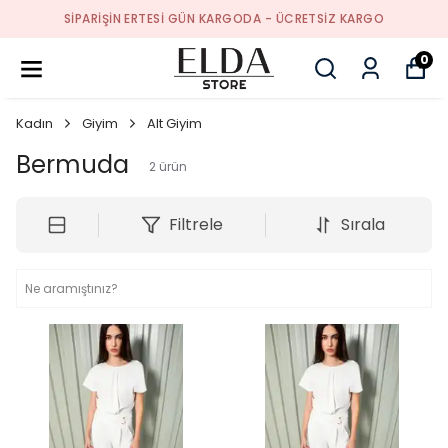
SIPARIŞIN ERTESI GÜN KARGODA - ÜCRETSIZ KARGO
0
Kadın
Giyim
Alt Giyim
Bermuda
2
ürün
Filtrele
Sırala