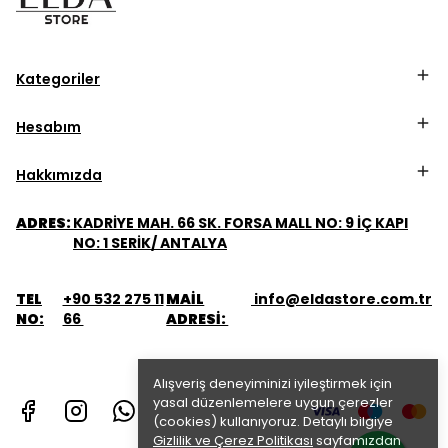
Kategoriler
Hesabım
Hakkımızda
ADRES:
KADRİYE MAH. 66 SK. FORSA MALL NO: 9 İÇ KAPI
NO: 1 SERİK/ ANTALYA
TEL
+90 532 275 11
MAİL
info@eldastore.com.tr
NO:
66
ADRESİ:
Alışveriş deneyiminizi iyileştirmek için
yasal düzenlemelere uygun çerezler
(cookies) kullanıyoruz. Detaylı bilgiye
Gizlilik ve Çerez Politikası
sayfamızdan