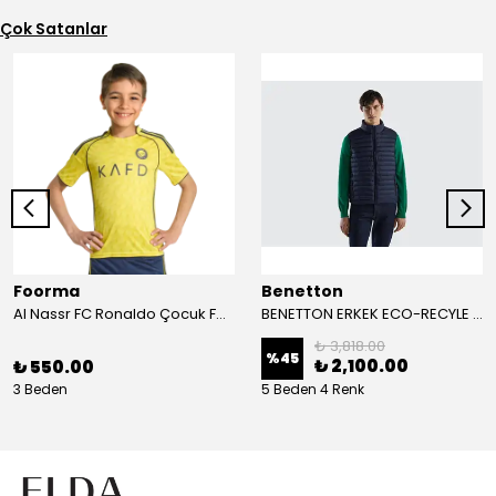
Çok Satanlar
Foorma
Benetton
Al Nassr FC Ronaldo Çocuk Forma 2'li Takım(Şort/T-Shirt)
BENETTON ERKEK ECO-RECYLE DOLGULU PUFA YELEK
₺ 3,818.00
%
45
₺ 2,100.00
₺ 550.00
3 Beden
5 Beden 4 Renk