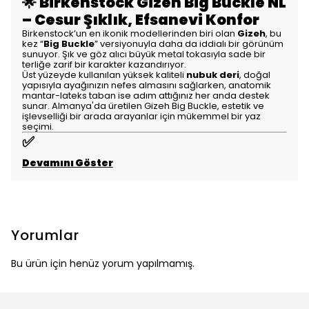
🌟
Birkenstock Gizeh Big Buckle NL
– Cesur Şıklık, Efsanevi Konfor
Birkenstock’un en ikonik modellerinden biri olan
Gizeh
, bu
kez “
Big Buckle
” versiyonuyla daha da iddialı bir görünüm
sunuyor. Şık ve göz alıcı büyük metal tokasıyla sade bir
terliğe zarif bir karakter kazandırıyor.
Üst yüzeyde kullanılan yüksek kaliteli
nubuk deri
, doğal
yapısıyla ayağınızın nefes almasını sağlarken, anatomik
mantar-lateks taban ise adım attığınız her anda destek
sunar. Almanya'da üretilen Gizeh Big Buckle, estetik ve
işlevselliği bir arada arayanlar için mükemmel bir yaz
seçimi.
✅
Devamını Göster
Yorumlar
Bu ürün için henüz yorum yapılmamış.