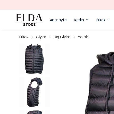
SIPARIŞIN ERTESI GÜN KARGODA - ÜCRETSIZ KARGO
Anasayfa
Kadın
Erkek
Erkek
Giyim
Dış Giyim
Yelek