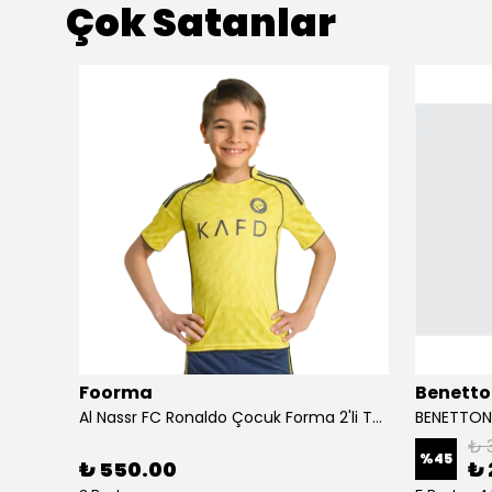
Çok Satanlar
Foorma
Benetto
Birkenstock Almina NU Kadın Sandalet 1026892-Pecan
Al Nassr FC Ronaldo Çocuk Forma 2'li Takım(Şort/T-Shirt)
₺ 
%
45
₺ 550.00
₺ 