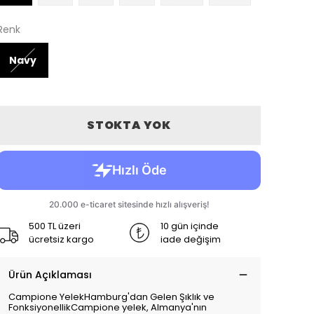
Renk
Navy
STOKTA YOK
500 TL üzeri
10 gün içinde
ücretsiz kargo
iade değişim
Ürün Açıklaması
Campione YelekHamburg'dan Gelen Şıklık ve
FonksiyonellikCampione yelek, Almanya'nın