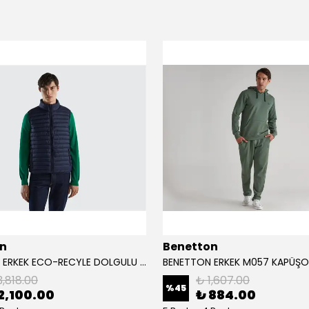
n
Benetton
BENETTON ERKEK ECO-RECYLE DOLGULU PUFA YELEK
3,818.00
₺ 1,607.00
%
45
2,100.00
₺ 884.00