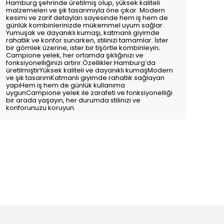
Hamburg şehrinde üretilmiş olup, yüksek kaliteli
malzemeleri ve şık tasarımıyla öne çıkar. Modern
kesimi ve zarif detayları sayesinde hem iş hem de
günlük kombinlerinizde mükemmel uyum sağlar.
Yumuşak ve dayanıklı kumaşı, katmanlı giyimde
rahatlık ve konfor sunarken, stilinizi tamamlar. İster
bir gömlek üzerine, ister bir tişörtle kombinleyin;
Campione yelek, her ortamda şıklığınızı ve
fonksiyonelliğinizi artırır.Özellikler:Hamburg’da
üretilmiştirYüksek kaliteli ve dayanıklı kumaşModern
ve şık tasarımKatmanlı giyimde rahatlık sağlayan
yapıHem iş hem de günlük kullanıma
uygunCampione yelek ile zarafeti ve fonksiyonelliği
bir arada yaşayın, her durumda stilinizi ve
konforunuzu koruyun.