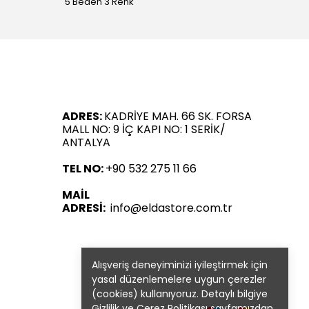
5 Beden 3 Renk
5 Bede
ADRES:
KADRİYE MAH. 66 SK. FORSA
MALL NO: 9 İÇ KAPI NO: 1 SERİK/
ANTALYA
TEL NO:
+90 532 275 11 66
MAİL
ADRESİ:
info@eldastore.com.tr
Alışveriş deneyiminizi iyileştirmek için
yasal düzenlemelere uygun çerezler
(cookies) kullanıyoruz. Detaylı bilgiye
Gizlilik ve Çerez Politikası
sayfamızdan