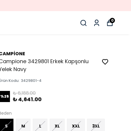
0
CAMPİONE
Campione 3429801 Erkek Kapşonlu
Yelek Navy
Ürün Kodu
:
3429801-4
₺ 6,188.00
%
25
₺ 4,641.00
Beden
S
M
L
XL
XXL
3XL