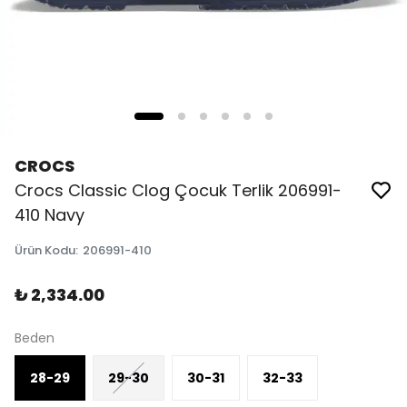
CROCS
Crocs Classic Clog Çocuk Terlik 206991-
410 Navy
Ürün Kodu
:
206991-410
₺ 2,334.00
Beden
28-29
29-30
30-31
32-33