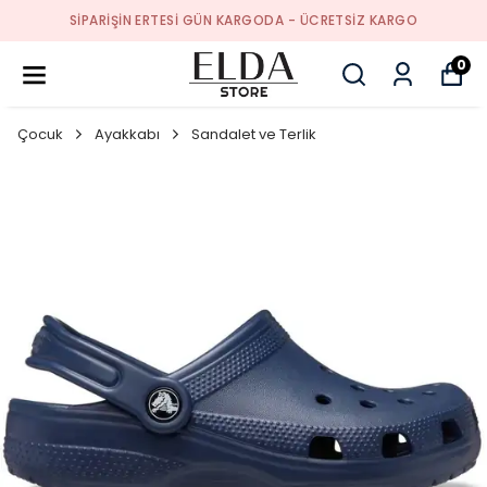
SIPARIŞIN ERTESI GÜN KARGODA - ÜCRETSIZ KARGO
0
Çocuk
Ayakkabı
Sandalet ve Terlik