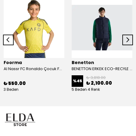
Foorma
Benetton
Al Nassr FC Ronaldo Çocuk Forma 2'li Takım(Şort/T-Shirt)
BENETTON ERKEK ECO-RECYLE DOLGULU PUFA YELEK
₺ 3,818.00
%
45
₺ 2,100.00
₺ 550.00
3 Beden
5 Beden 4 Renk