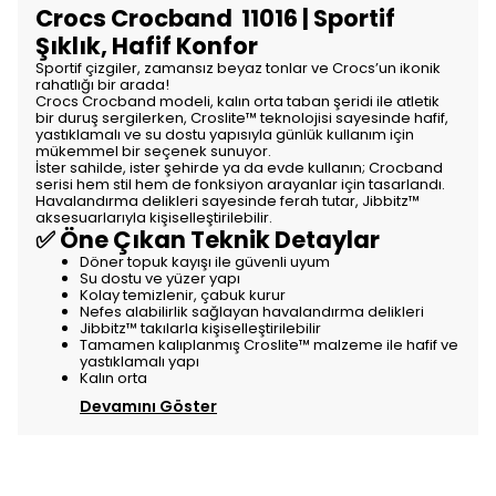
Crocs Crocband 11016 | Sportif
Şıklık, Hafif Konfor
Sportif çizgiler, zamansız beyaz tonlar ve Crocs’un ikonik
rahatlığı bir arada!
Crocs Crocband modeli, kalın orta taban şeridi ile atletik
bir duruş sergilerken, Croslite™ teknolojisi sayesinde hafif,
yastıklamalı ve su dostu yapısıyla günlük kullanım için
mükemmel bir seçenek sunuyor.
İster sahilde, ister şehirde ya da evde kullanın; Crocband
serisi hem stil hem de fonksiyon arayanlar için tasarlandı.
Havalandırma delikleri sayesinde ferah tutar, Jibbitz™
aksesuarlarıyla kişiselleştirilebilir.
✅ Öne Çıkan Teknik Detaylar
Döner topuk kayışı ile güvenli uyum
Su dostu ve yüzer yapı
Kolay temizlenir, çabuk kurur
Nefes alabilirlik sağlayan havalandırma delikleri
Jibbitz™ takılarla kişiselleştirilebilir
Tamamen kalıplanmış Croslite™ malzeme ile hafif ve
yastıklamalı yapı
Kalın orta
Devamını Göster