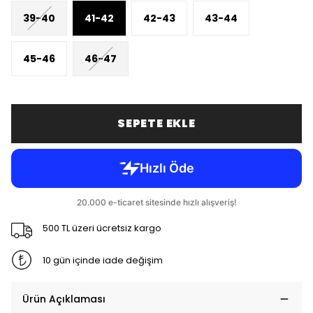
39-40
41-42
42-43
43-44
45-46
46-47
SEPETE EKLE
500 TL üzeri ücretsiz kargo
10 gün içinde iade değişim
Ürün Açıklaması