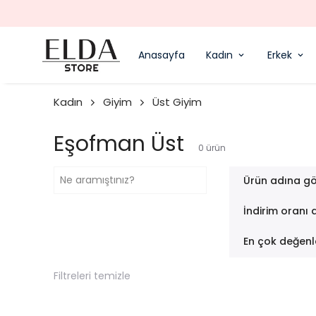
 GÜN KARGODA - ÜCRETSIZ KARGO
Anasayfa
Kadın
Erkek
Kadın
Giyim
Üst Giyim
Eşofman Üst
0
ürün
Ürün adına gö
İndirim oranı 
En çok değenl
Filtreleri temizle