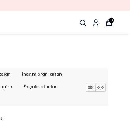
TÜM TEKSTI
0
zalan
İndirim oranı artan
a göre
En çok satanlar
dı