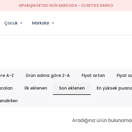
Çocuk
Markalar
re A-Z
Ürün adına göre Z-A
Fiyat artan
Fiyat a
azalan
İlk eklenen
Son eklenen
En yüksek puan
endirilen
Aradığınız ürün bulunama