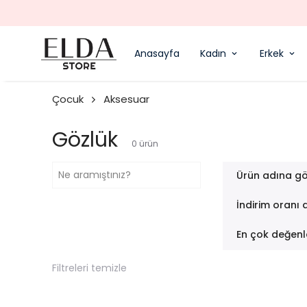
Anasayfa
Kadın
Erkek
Çocuk
Aksesuar
Gözlük
0
ürün
Ürün adına gö
İndirim oranı 
En çok değenl
Filtreleri temizle