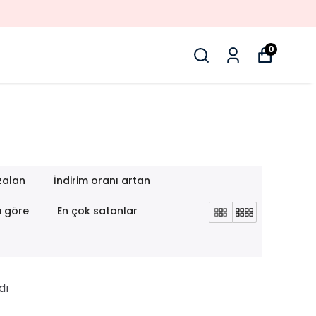
0
zalan
İndirim oranı artan
a göre
En çok satanlar
dı