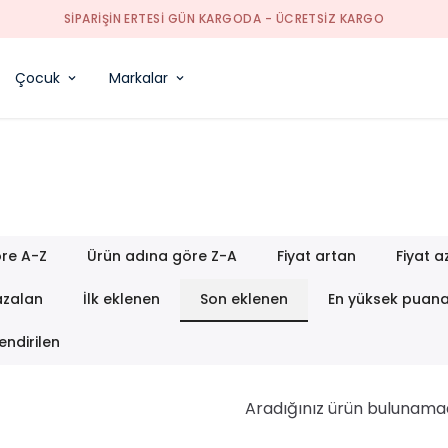
SIPARIŞIN ERTESI GÜN KARGODA - ÜCRETSIZ KARGO
Çocuk
Markalar
re A-Z
Ürün adına göre Z-A
Fiyat artan
Fiyat a
azalan
İlk eklenen
Son eklenen
En yüksek puan
endirilen
Aradığınız ürün bulunama