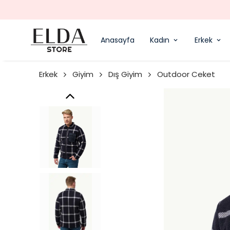
Anasayfa
Kadın
Erkek
Erkek
Giyim
Dış Giyim
Outdoor Ceket