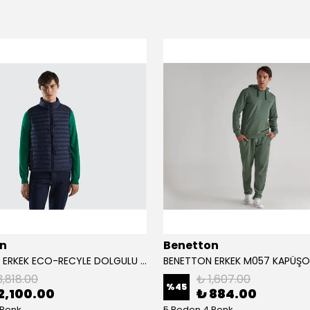
n
Benetton
BENETTON ERKEK ECO-RECYLE DOLGULU PUFA YELEK
3,818.00
₺ 1,607.00
%
45
2,100.00
₺ 884.00
 Renk
5 Beden 4 Renk