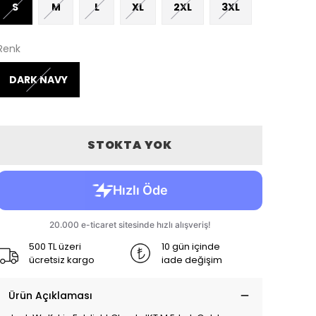
S
M
L
XL
2XL
3XL
Renk
DARK NAVY
STOKTA YOK
500 TL üzeri
10 gün içinde
ücretsiz kargo
iade değişim
Ürün Açıklaması