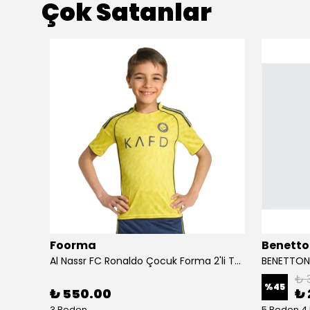
Çok Satanlar
Foorma
Benetto
Birkenstock Almina NU Kadın Sandalet 1026892-Pecan
Al Nassr FC Ronaldo Çocuk Forma 2'li Takım(Şort/T-Shirt)
₺ 
%
45
₺ 550.00
₺ 
3 Beden
5 Beden 4