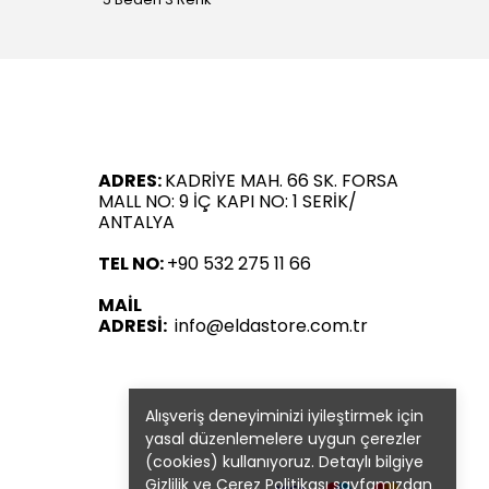
ADRES:
KADRİYE MAH. 66 SK. FORSA
MALL NO: 9 İÇ KAPI NO: 1 SERİK/
ANTALYA
TEL NO:
+90 532 275 11 66
MAİL
ADRESİ:
info@eldastore.com.tr
Alışveriş deneyiminizi iyileştirmek için
yasal düzenlemelere uygun çerezler
(cookies) kullanıyoruz. Detaylı bilgiye
Gizlilik ve Çerez Politikası
sayfamızdan