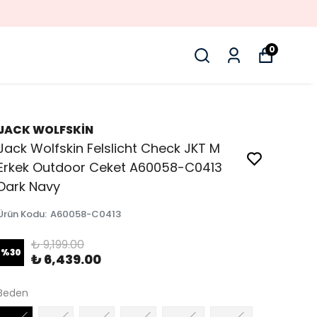
E %50 INDIRIM
0
JACK WOLFSKİN
Jack Wolfskin Felslicht Check JKT M
Erkek Outdoor Ceket A60058-C0413
Dark Navy
Ürün Kodu
:
A60058-C0413
₺ 9,199.00
%
30
₺ 6,439.00
Beden