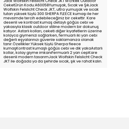
Jack Wolfskin Felslicht Check JKT M Erkek Outdoor
CeketÜrün Kodu:A60058Yumuşak, Sıcak ve ŞıkJack
Wolfskin Felslicht Check JKT, ultra yumuşak ve sıcak
tutan yüksek tüylü 300 SHERPA FLEECE kumaşı ile her
mevsimde tercih edebileceğiniz bir cekettir. Kare
desenli ve kontrast kumaş detaylı göğüs cebi ve
yakasıyla klasik outdoor stiline modern bir dokunuş
katıyor. Astarlı kolları, ceketi diğer kıyafetlerin üzerine
kolayca giymenizi sağlarken, fermuarlı iki yan cebi
değerli eşyalarınızı güvenle saklamanıza olanak
tanır.Özellikler:Yüksek tüylü Sherpa fleece
kumaşKontrast kumaşlı göğüs cebi ve dik yakaAstarlı
kollar, kolay giyme imkanıFermuarlı 2 yan cepKare
desenli modern tasarımJack Wolfskin Felslicht Check
JKT ile doğada ya da şehirde sıcak, şık ve rahat kalın.