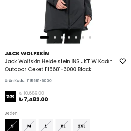
JACK WOLFSKİN
Jack Wolfskin Heidelstein INS JKT W Kadın
Outdoor Ceket 1115681-6000 Black
Ürün Kodu
:
1115681-6000
₺ 10,689.00
%
30
₺ 7,482.00
Beden
S
M
L
XL
2XL