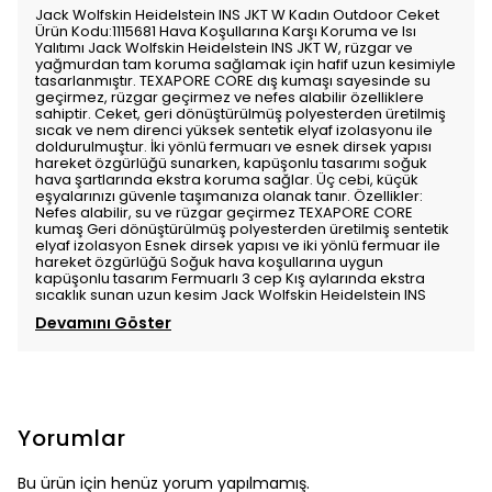
Jack Wolfskin Heidelstein INS JKT W Kadın Outdoor Ceket
Ürün Kodu:1115681 Hava Koşullarına Karşı Koruma ve Isı
Yalıtımı Jack Wolfskin Heidelstein INS JKT W, rüzgar ve
yağmurdan tam koruma sağlamak için hafif uzun kesimiyle
tasarlanmıştır. TEXAPORE CORE dış kumaşı sayesinde su
geçirmez, rüzgar geçirmez ve nefes alabilir özelliklere
sahiptir. Ceket, geri dönüştürülmüş polyesterden üretilmiş
sıcak ve nem direnci yüksek sentetik elyaf izolasyonu ile
doldurulmuştur. İki yönlü fermuarı ve esnek dirsek yapısı
hareket özgürlüğü sunarken, kapüşonlu tasarımı soğuk
hava şartlarında ekstra koruma sağlar. Üç cebi, küçük
eşyalarınızı güvenle taşımanıza olanak tanır. Özellikler:
Nefes alabilir, su ve rüzgar geçirmez TEXAPORE CORE
kumaş Geri dönüştürülmüş polyesterden üretilmiş sentetik
elyaf izolasyon Esnek dirsek yapısı ve iki yönlü fermuar ile
hareket özgürlüğü Soğuk hava koşullarına uygun
kapüşonlu tasarım Fermuarlı 3 cep Kış aylarında ekstra
sıcaklık sunan uzun kesim Jack Wolfskin Heidelstein INS
Devamını Göster
Yorumlar
Bu ürün için henüz yorum yapılmamış.