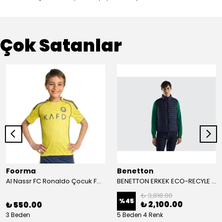
Çok Satanlar
Foorma
Benetton
Al Nassr FC Ronaldo Çocuk Forma 2'li Takım(Şort/T-Shirt)
BENETTON ERKEK ECO-RECYLE DOLGULU PUFA YELEK
₺ 3,818.00
%
45
₺ 2,100.00
₺ 550.00
3 Beden
5 Beden 4 Renk