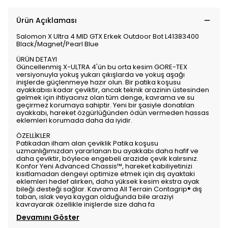
Ürün Açıklaması
Salomon X Ultra 4 MID GTX Erkek Outdoor Bot L41383400
Black/Magnet/Pearl Blue
ÜRÜN DETAYI
Güncellenmiş X-ULTRA 4'ün bu orta kesim GORE-TEX
versiyonuyla yokuş yukarı çıkışlarda ve yokuş aşağı
inişlerde güçlenmeye hazır olun. Bir patika koşusu
ayakkabısı kadar çeviktir, ancak teknik arazinin üstesinden
gelmek için ihtiyacınız olan tüm denge, kavrama ve su
geçirmez korumaya sahiptir. Yeni bir şasiyle donatılan
ayakkabı, hareket özgürlüğünden ödün vermeden hassas
eklemleri korumada daha da iyidir.
ÖZELLİKLER
Patikadan ilham alan çeviklik Patika koşusu
uzmanlığımızdan yararlanan bu ayakkabı daha hafif ve
daha çeviktir, böylece engebeli arazide çevik kalırsınız.
Konfor Yeni Advanced Chassis™, hareket kabiliyetinizi
kısıtlamadan dengeyi optimize etmek için dış ayaktaki
eklemleri hedef alırken, daha yüksek kesim ekstra ayak
bileği desteği sağlar. Kavrama All Terrain Contagrip® dış
taban, ıslak veya kaygan olduğunda bile araziyi
kavrayarak özellikle inişlerde size daha fa
Devamını Göster