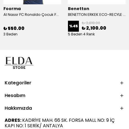
Foorma
Benetton
Al Nassr FC Ronaldo Çocuk Forma 2'li Takım(Şort/T-Shirt)
BENETTON ERKEK ECO-RECYLE DOLGULU PUFA YELEK
₺ 3,818.00
%
45
₺ 2,100.00
₺ 550.00
3 Beden
5 Beden 4 Renk
Kategoriler
Hesabım
Hakkımızda
ADRES:
KADRİYE MAH. 66 SK. FORSA MALL NO: 9 İÇ
KAPI NO: 1 SERİK/ ANTALYA