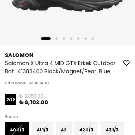
SALOMON
Salomon X Ultra 4 MID GTX Erkek Outdoor
Bot L41383400 Black/Magnet/Pearl Blue
Ürün Kodu
:
L41383400
₺ 9,389.00
%
35
₺ 6,103.00
Beden
40 2/3
41 1/3
42
42 2/3
43 1/3