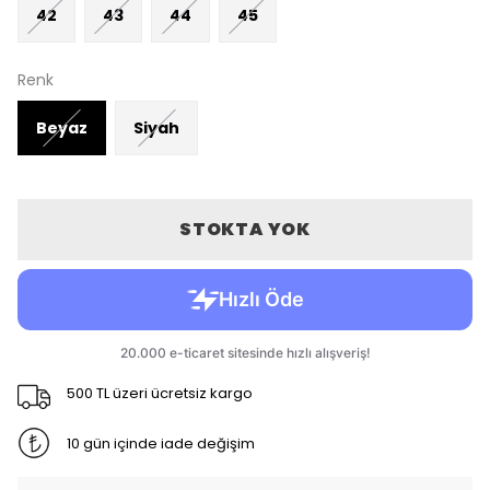
42
43
44
45
Renk
Beyaz
Siyah
STOKTA YOK
500 TL üzeri ücretsiz kargo
10 gün içinde iade değişim