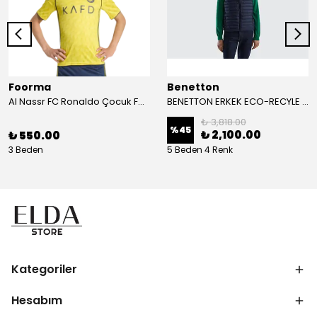
Foorma
Benetton
Al Nassr FC Ronaldo Çocuk Forma 2'li Takım(Şort/T-Shirt)
BENETTON ERKEK ECO-RECYLE DOLGULU PUFA YELEK
₺ 3,818.00
%
45
₺ 2,100.00
₺ 550.00
3 Beden
5 Beden 4 Renk
Kategoriler
Hesabım