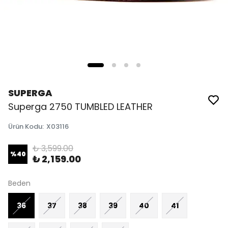
SUPERGA
Superga 2750 TUMBLED LEATHER
Ürün Kodu
:
X03116
₺ 3,599.00
%
40
₺ 2,159.00
Beden
36
37
38
39
40
41