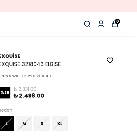
0
EXQUİSE
EXQUISE 3218043 ELBISE
Ürün Kodu
:
E23Y03218043
₺ 3,331.00
%
25
₺ 2,498.00
Beden
L
M
S
XL