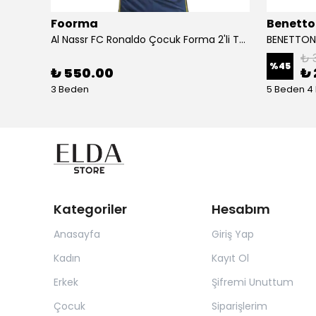
Foorma
Benetto
Birkenstock Almina NU Kadın Sandalet 1026892-Pecan
Al Nassr FC Ronaldo Çocuk Forma 2'li Takım(Şort/T-Shirt)
₺ 
%
45
₺ 550.00
₺ 
3 Beden
5 Beden 4
Kategoriler
Hesabım
Anasayfa
Giriş Yap
Kadın
Kayıt Ol
Erkek
Şifremi Unuttum
Çocuk
Siparişlerim