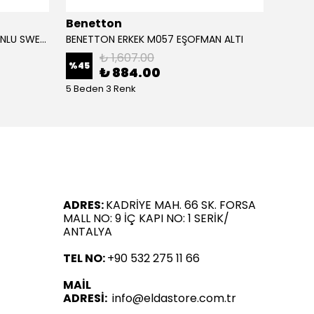
Benetton
Bene
BENETTON ERKEK M057 KAPÜŞONLU SWEATSHİRT
BENETTON ERKEK M057 EŞOFMAN ALTI
BENET
₺ 1,607.00
%
45
%
45
₺ 884.00
5 Beden 3 Renk
5 Bede
ADRES:
KADRİYE MAH. 66 SK. FORSA
MALL NO: 9 İÇ KAPI NO: 1 SERİK/
ANTALYA
TEL NO:
+90 532 275 11 66
MAİL
ADRESİ:
info@eldastore.com.tr