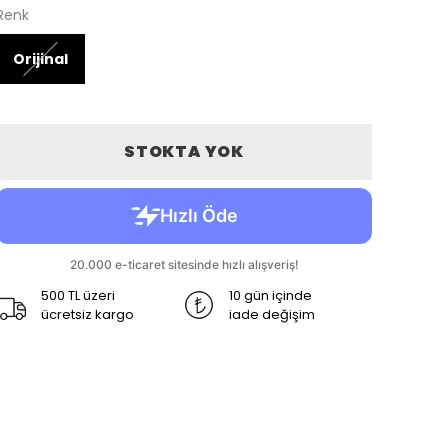
Renk
Orijinal
STOKTA YOK
500 TL üzeri
10 gün içinde
ücretsiz kargo
iade değişim