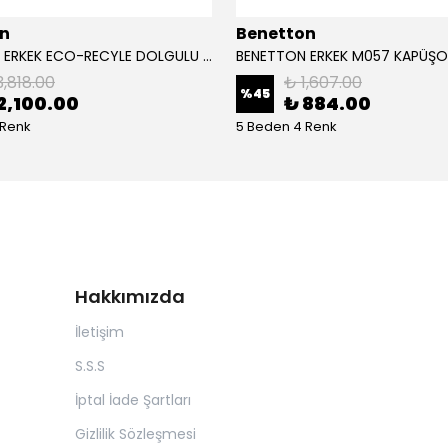
n
Benetton
BENETTON ERKEK ECO-RECYLE DOLGULU PUFA YELEK
3,818.00
₺ 1,607.00
%
45
2,100.00
₺ 884.00
 Renk
5 Beden 4 Renk
Hakkımızda
İletişim
S.S.S
İptal İade Şartları
Gizlilik Sözleşmesi