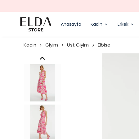
Anasayfa
Kadın
Erkek
Kadın
Giyim
Üst Giyim
Elbise