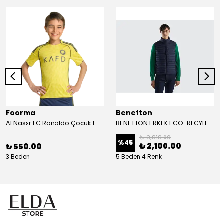
Foorma
Benetton
Al Nassr FC Ronaldo Çocuk Forma 2'li Takım(Şort/T-Shirt)
BENETTON ERKEK ECO-RECYLE DOLGULU PUFA YELEK
₺ 3,818.00
%
45
₺ 2,100.00
₺ 550.00
3 Beden
5 Beden 4 Renk