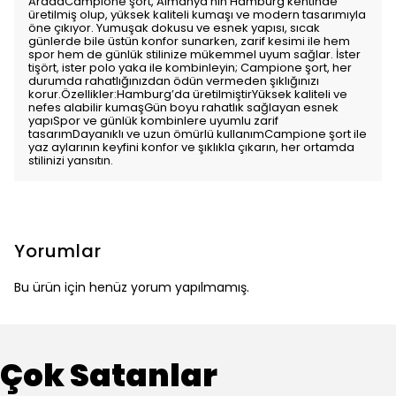
AradaCampione şort, Almanya'nın Hamburg kentinde
üretilmiş olup, yüksek kaliteli kumaşı ve modern tasarımıyla
öne çıkıyor. Yumuşak dokusu ve esnek yapısı, sıcak
günlerde bile üstün konfor sunarken, zarif kesimi ile hem
spor hem de günlük stilinize mükemmel uyum sağlar. İster
tişört, ister polo yaka ile kombinleyin; Campione şort, her
durumda rahatlığınızdan ödün vermeden şıklığınızı
korur.Özellikler:Hamburg’da üretilmiştirYüksek kaliteli ve
nefes alabilir kumaşGün boyu rahatlık sağlayan esnek
yapıSpor ve günlük kombinlere uyumlu zarif
tasarımDayanıklı ve uzun ömürlü kullanımCampione şort ile
yaz aylarının keyfini konfor ve şıklıkla çıkarın, her ortamda
stilinizi yansıtın.
Yorumlar
Bu ürün için henüz yorum yapılmamış.
Çok Satanlar