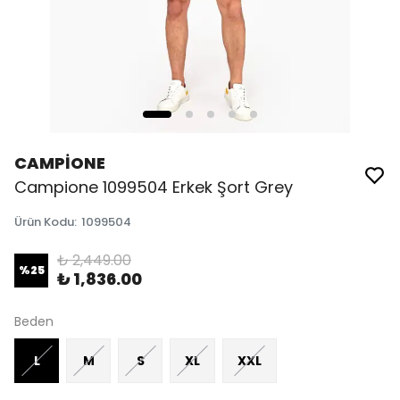
CAMPİONE
Campione 1099504 Erkek Şort Grey
Ürün Kodu
:
1099504
₺ 2,449.00
%
25
₺ 1,836.00
Beden
L
M
S
XL
XXL