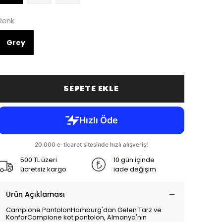
Renk
Grey
SEPETE EKLE
500 TL üzeri
10 gün içinde
ücretsiz kargo
iade değişim
Ürün Açıklaması
Campione PantolonHamburg'dan Gelen Tarz ve
KonforCampione kot pantolon, Almanya'nın