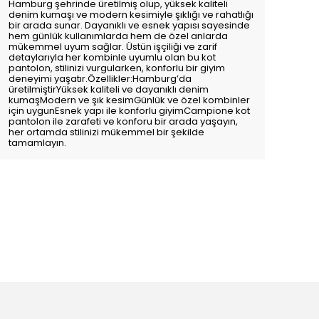
Hamburg şehrinde üretilmiş olup, yüksek kaliteli
denim kumaşı ve modern kesimiyle şıklığı ve rahatlığı
bir arada sunar. Dayanıklı ve esnek yapısı sayesinde
hem günlük kullanımlarda hem de özel anlarda
mükemmel uyum sağlar. Üstün işçiliği ve zarif
detaylarıyla her kombinle uyumlu olan bu kot
pantolon, stilinizi vurgularken, konforlu bir giyim
deneyimi yaşatır.Özellikler:Hamburg’da
üretilmiştirYüksek kaliteli ve dayanıklı denim
kumaşModern ve şık kesimGünlük ve özel kombinler
için uygunEsnek yapı ile konforlu giyimCampione kot
pantolon ile zarafeti ve konforu bir arada yaşayın,
her ortamda stilinizi mükemmel bir şekilde
tamamlayın.