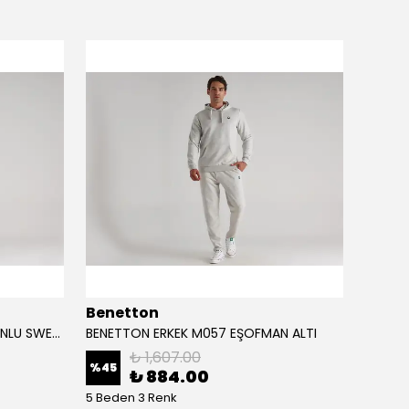
Benetton
Bene
BENETTON ERKEK M057 KAPÜŞONLU SWEATSHİRT
BENETTON ERKEK M057 EŞOFMAN ALTI
BENET
₺ 1,607.00
%
45
%
45
₺ 884.00
5 Beden 3 Renk
5 Bede