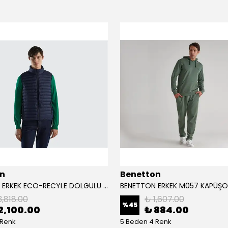
n
Benetton
BENETTON ERKEK ECO-RECYLE DOLGULU PUFA YELEK
3,818.00
₺ 1,607.00
%
45
2,100.00
₺ 884.00
 Renk
5 Beden 4 Renk