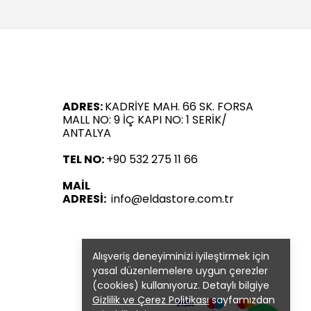
ADRES:
KADRİYE MAH. 66 SK. FORSA
MALL NO: 9 İÇ KAPI NO: 1 SERİK/
ANTALYA
TEL NO:
+90 532 275 11 66
MAİL
ADRESİ:
info@eldastore.com.tr
Alışveriş deneyiminizi iyileştirmek için
yasal düzenlemelere uygun çerezler
(cookies) kullanıyoruz. Detaylı bilgiye
Gizlilik ve Çerez Politikası
sayfamızdan