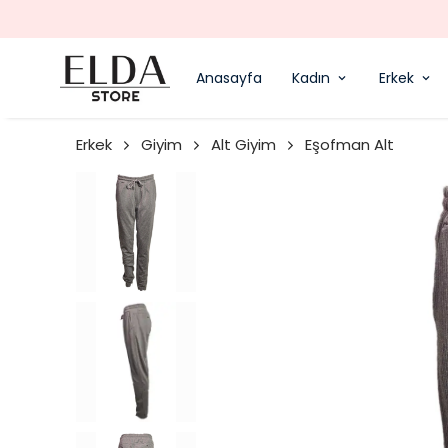
Anasayfa
Kadın
Erkek
Erkek
Giyim
Alt Giyim
Eşofman Alt