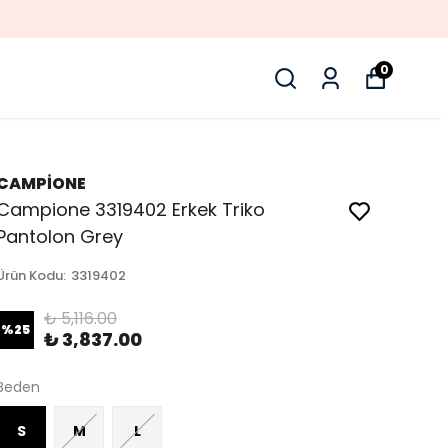
0
CAMPİONE
Campione 3319402 Erkek Triko
Pantolon Grey
Ürün Kodu
:
3319402
₺ 5,116.00
%
25
₺ 3,837.00
Beden
S
M
L