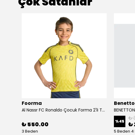
Çok Satanlar
Foorma
Benetto
Birkenstock Almina NU Kadın Sandalet 1026892-Pecan
Al Nassr FC Ronaldo Çocuk Forma 2'li Takım(Şort/T-Shirt)
₺ 
%
45
₺ 550.00
₺ 
3 Beden
5 Beden 4