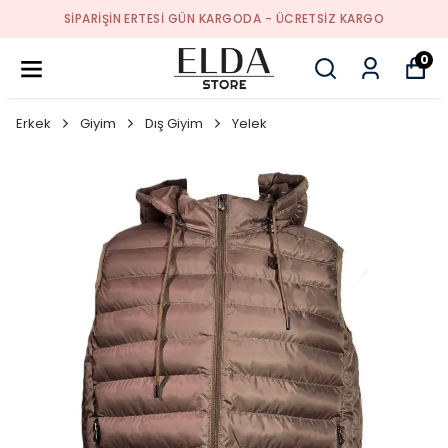
SIPARIŞIN ERTESI GÜN KARGODA - ÜCRETSIZ KARGO
0
Erkek
Giyim
Dış Giyim
Yelek