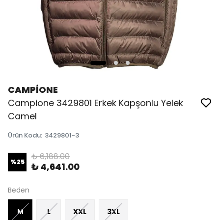
CAMPİONE
Campione 3429801 Erkek Kapşonlu Yelek
Camel
Ürün Kodu
:
3429801-3
₺ 6,188.00
%
25
₺ 4,641.00
Beden
M
L
XXL
3XL