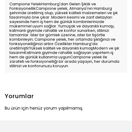
Campione YelekHamburg'dan Gelen Şıklık ve
FonksiyonellikCampione yelek, Almanya'nın Hamburg
şehrinde üretilmiş olup, yüksek kaliteli malzemeleri ve şık
tasarımıyla öne çıkar. Modern kesimi ve zarif detayları
sayesinde hem iş hem de günlük kombinlerinizde
mükemmel uyum sağlar. Yumuşak ve dayanıklı kumaşı,
katmanlı giyimde rahatlık ve konfor sunarken, stilinizi
tamamlar. İster bir gömlek üzerine, ister bir tişörtle
kombinleyin; Campione yelek, her ortamda şıklığınızı ve
fonksiyonelliğinizi artırır.Özellikler:Hamburg’da
üretilmiştirYüksek kaliteli ve dayanıklı kumaşModern ve şık
tasarımKatmanlı giyimde rahatlık sağlayan yapıHem iş
hem de günlük kullanıma uygunCampione yelek ile
zarafeti ve fonksiyonelliği bir arada yaşayın, her durumda
stilinizi ve konforunuzu koruyun.
Yorumlar
Bu ürün için henüz yorum yapılmamış.