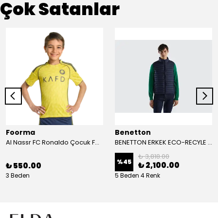
Çok Satanlar
Foorma
Benetton
Al Nassr FC Ronaldo Çocuk Forma 2'li Takım(Şort/T-Shirt)
BENETTON ERKEK ECO-RECYLE DOLGULU PUFA YELEK
₺ 3,818.00
%
45
₺ 2,100.00
₺ 550.00
3 Beden
5 Beden 4 Renk