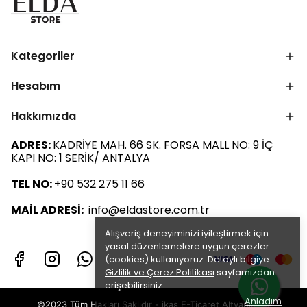
Kategoriler
Hesabım
Hakkımızda
ADRES:
KADRİYE MAH. 66 SK. FORSA MALL NO: 9 İÇ
KAPI NO: 1 SERİK/ ANTALYA
TEL NO:
+90 532 275 11 66
MAİL ADRESİ:
info@eldastore.com.tr
Alışveriş deneyiminizi iyileştirmek için
yasal düzenlemelere uygun çerezler
(cookies) kullanıyoruz. Detaylı bilgiye
Gizlilik ve Çerez Politikası
sayfamızdan
erişebilirsiniz.
Anladım
©2023 Tüm Hakları Saklıdır - ikas E-Ticaret
Altyapısı ile