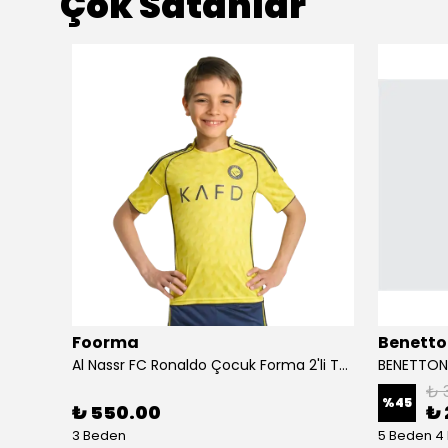
Çok Satanlar
Foorma
Benetto
Birkenstock Almina NU Kadın Sandalet 1026892-Pecan
Al Nassr FC Ronaldo Çocuk Forma 2'li Takım(Şort/T-Shirt)
₺ 
%
45
₺ 550.00
₺ 
3 Beden
5 Beden 4