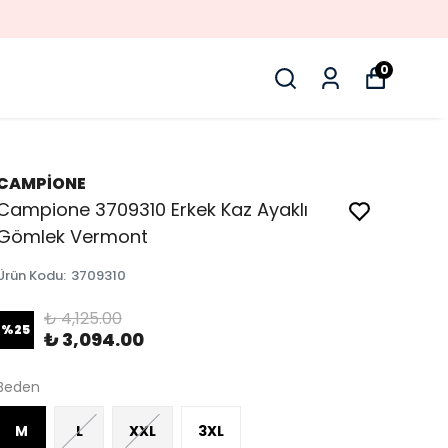
0
CAMPİONE
Campione 3709310 Erkek Kaz Ayaklı
Gömlek Vermont
Ürün Kodu
:
3709310
₺ 4,125.00
%
25
₺ 3,094.00
Beden
M
L
XXL
3XL