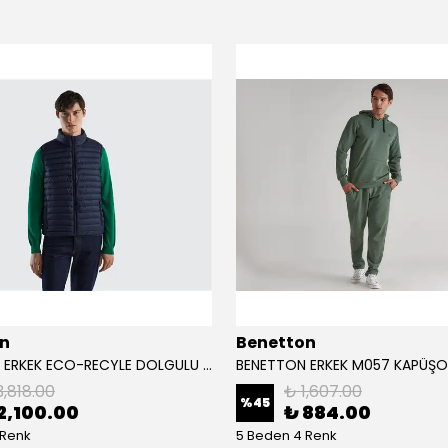
n
Benetton
BENETTON ERKEK ECO-RECYLE DOLGULU PUFA YELEK
3,818.00
₺ 1,607.00
%
45
2,100.00
₺ 884.00
 Renk
5 Beden 4 Renk