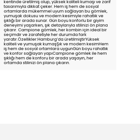
kentinde üretilmiş olup, yüksek kaliteli kumaşı ve zarif
tasarımıyla dikkat çeker. Hem iş hem de sosyal
ortamlarda mükemmel uyum sağlayan bu gömlek,
yumuşak dokusu ve modern kesimiyle rahatlık ve
şıklığı bir arada sunar. Gün boyu konforlu bir giyim
deneyimi yaşarken, şık detaylarıyla stilinizi ön plana
çıkarır. Campione gömlek, her kombin için ideal bir
seçimdir ve zarafetiyle her durumda fark
yaratır.Özellikler:Hamburg’da üretilmiştirYüksek
kaliteli ve yumuşak kumaşŞık ve modern kesimHem
iş hem de sosyal ortamlara uygunGün boyu rahatlık
ve konfor sağlayan yapıCampione gömlek ile hem
şıklığı hem de konforu bir arada yaşayın, her
ortamda stilinizi ön plana çıkarın.