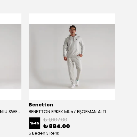
Benetton
Bene
BENETTON ERKEK M057 KAPÜŞONLU SWEATSHİRT
BENETTON ERKEK M057 EŞOFMAN ALTI
BENET
₺ 1,607.00
%
45
%
45
₺ 884.00
5 Beden 3 Renk
5 Bede