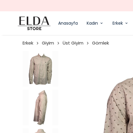
Anasayfa
Kadın
Erkek
Erkek
Giyim
Üst Giyim
Gömlek