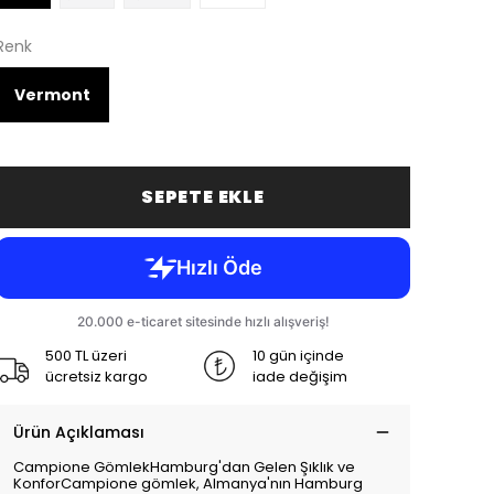
Renk
Vermont
SEPETE EKLE
500 TL üzeri
10 gün içinde
ücretsiz kargo
iade değişim
Ürün Açıklaması
Campione GömlekHamburg'dan Gelen Şıklık ve
KonforCampione gömlek, Almanya'nın Hamburg