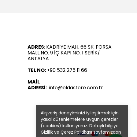
ADRES:
KADRİYE MAH. 66 SK. FORSA
MALL NO: 9 İÇ KAPI NO: 1 SERİK/
ANTALYA
TEL NO:
+90 532 275 11 66
MAİL
ADRESİ:
info@eldastore.com.tr
Alışveriş deneyiminizi iyileştirmek için
yasal düzenlemelere uygun çerezler
(cookies) kullanıyoruz. Detaylı bilgiye
Gizlilik ve Çerez Politikası
sayfamızdan