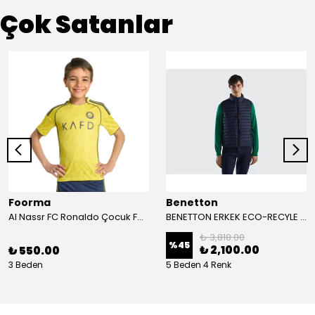
Çok Satanlar
Foorma
Benetton
Al Nassr FC Ronaldo Çocuk Forma 2'li Takım(Şort/T-Shirt)
BENETTON ERKEK ECO-RECYLE DOLGULU PUFA YELEK
₺ 3,818.00
%
45
₺ 2,100.00
₺ 550.00
3 Beden
5 Beden 4 Renk