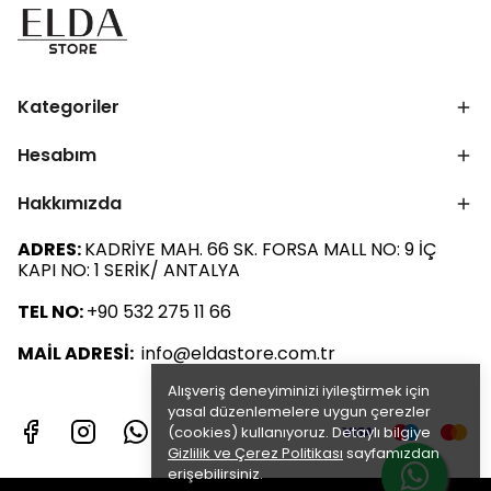
Kategoriler
Hesabım
Hakkımızda
ADRES:
KADRİYE MAH. 66 SK. FORSA MALL NO: 9 İÇ
KAPI NO: 1 SERİK/ ANTALYA
TEL NO:
+90 532 275 11 66
MAİL ADRESİ:
info@eldastore.com.tr
Alışveriş deneyiminizi iyileştirmek için
yasal düzenlemelere uygun çerezler
(cookies) kullanıyoruz. Detaylı bilgiye
Gizlilik ve Çerez Politikası
sayfamızdan
erişebilirsiniz.