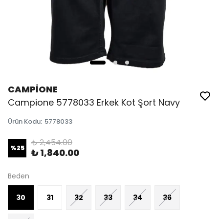
CAMPİONE
Campione 5778033 Erkek Kot Şort Navy
Ürün Kodu
:
5778033
₺ 2,454.00
%
25
₺ 1,840.00
Beden
30
31
32
33
34
36