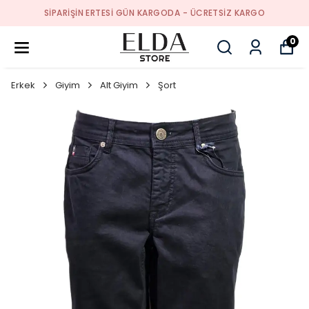
SIPARIŞIN ERTESI GÜN KARGODA - ÜCRETSIZ KARGO
0
Erkek
Giyim
Alt Giyim
Şort