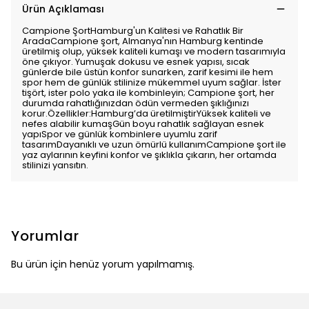
Ürün Açıklaması
Campione ŞortHamburg'un Kalitesi ve Rahatlık Bir
AradaCampione şort, Almanya'nın Hamburg kentinde
üretilmiş olup, yüksek kaliteli kumaşı ve modern tasarımıyla
öne çıkıyor. Yumuşak dokusu ve esnek yapısı, sıcak
günlerde bile üstün konfor sunarken, zarif kesimi ile hem
spor hem de günlük stilinize mükemmel uyum sağlar. İster
tişört, ister polo yaka ile kombinleyin; Campione şort, her
durumda rahatlığınızdan ödün vermeden şıklığınızı
korur.Özellikler:Hamburg’da üretilmiştirYüksek kaliteli ve
nefes alabilir kumaşGün boyu rahatlık sağlayan esnek
yapıSpor ve günlük kombinlere uyumlu zarif
tasarımDayanıklı ve uzun ömürlü kullanımCampione şort ile
yaz aylarının keyfini konfor ve şıklıkla çıkarın, her ortamda
stilinizi yansıtın.
Yorumlar
Bu ürün için henüz yorum yapılmamış.