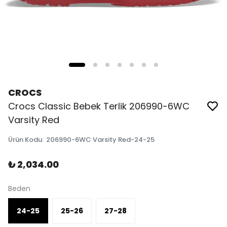
CROCS
Crocs Classic Bebek Terlik 206990-6WC
Varsity Red
Ürün Kodu
:
206990-6WC Varsity Red-24-25
₺ 2,034.00
Beden
24-25
25-26
27-28