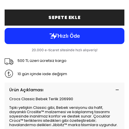
SEPETE EKLE
500 TL üzeri ücretsiz kargo
10 gün içinde iade değişim
Ürün Açıklaması
Crocs Classic Bebek Terlik 206990
Tıpkı yetişkin Classic gibi, Bebek versiyonu da hafif,
dayanıklı Croslite™ malzemesi ve kalıplanmış tasarımı
sayesinde inanılmaz konfor ve destek sunar. Çocuklar
Crocs™ terliklerini istedikleri gibi özelleştirebilir;
havalandırma delikleri Jibbitz™ marka tılsımlara uygundur.