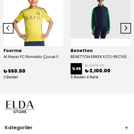
Foorma
Benetton
Al Nassr FC Ronaldo Çocuk Forma 2'li Takım(Şort/T-Shirt)
BENETTON ERKEK ECO-RECYLE DOLGULU PUFA YELEK
₺ 3,818.00
%
45
₺ 2,100.00
₺ 550.00
3 Beden
5 Beden 4 Renk
Kategoriler