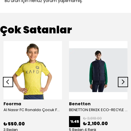
Bu ürün için henüz yorum yapılmamış.
Çok Satanlar
Foorma
Benetton
Al Nassr FC Ronaldo Çocuk Forma 2'li Takım(Şort/T-Shirt)
BENETTON ERKEK ECO-RECYLE DOLGULU PUFA YELEK
₺ 3,818.00
%
45
₺ 2,100.00
₺ 550.00
3 Beden
5 Beden 4 Renk