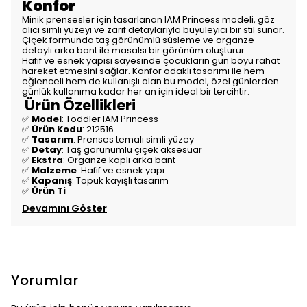
Konfor
Minik prensesler için tasarlanan IAM Princess modeli, göz
alıcı simli yüzeyi ve zarif detaylarıyla büyüleyici bir stil sunar.
Çiçek formunda taş görünümlü süsleme ve organze
detaylı arka bant ile masalsı bir görünüm oluşturur.
Hafif ve esnek yapısı sayesinde çocukların gün boyu rahat
hareket etmesini sağlar. Konfor odaklı tasarımı ile hem
eğlenceli hem de kullanışlı olan bu model, özel günlerden
günlük kullanıma kadar her an için ideal bir tercihtir.
Ürün Özellikleri
✅
Model
: Toddler IAM Princess
✅
Ürün Kodu
: 212516
✅
Tasarım
: Prenses temalı simli yüzey
✅
Detay
: Taş görünümlü çiçek aksesuar
✅
Ekstra
: Organze kaplı arka bant
✅
Malzeme
: Hafif ve esnek yapı
✅
Kapanış
: Topuk kayışlı tasarım
✅
Ürün Ti
Devamını Göster
Yorumlar