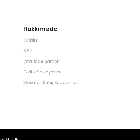
Hakkımızda
İletişim
S.S.S
İptal İade Şartları
Gizlilik Sözleşmesi
Mesafeli Satış Sözleşmesi
rlanmıştır.