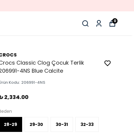
0
CROCS
Crocs Classic Clog Çocuk Terlik
206991-4NS Blue Calcite
Ürün Kodu
:
206991-4NS
₺ 2,334.00
Beden
28-29
29-30
30-31
32-33