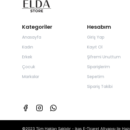
Kategoriler
Hesabım
Anasayfa
Giriş Yap
Kadın
Kayıt Ol
Erkek
Şifremi Unuttum
Çocuk
Siparişlerim
Markalar
Sepetim
Sipariş Takibi
©2023 Tüm Hakları Saklıdır - ikas E-Ticaret
Altyapısı ile Hazı