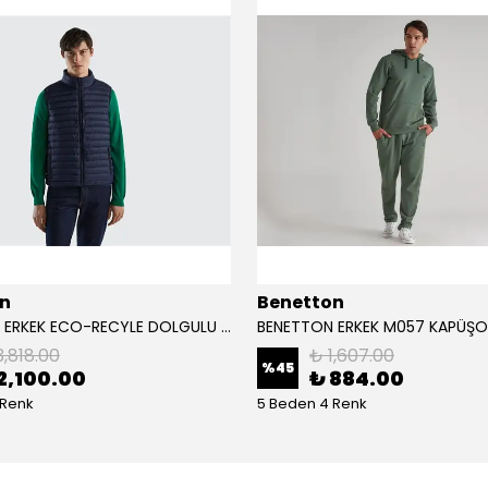
n
Benetton
BENETTON ERKEK ECO-RECYLE DOLGULU PUFA YELEK
3,818.00
₺ 1,607.00
%
45
2,100.00
₺ 884.00
 Renk
5 Beden 4 Renk