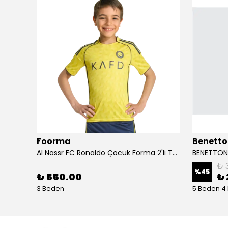
Foorma
Benetto
Birkenstock Almina NU Kadın Sandalet 1026892-Pecan
Al Nassr FC Ronaldo Çocuk Forma 2'li Takım(Şort/T-Shirt)
₺ 
%
45
₺ 550.00
₺ 
3 Beden
5 Beden 4