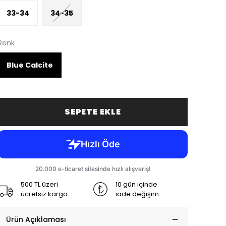
33-34
34-35
Renk
Blue Calcite
SEPETE EKLE
500 TL üzeri
10 gün içinde
ücretsiz kargo
iade değişim
Ürün Açıklaması