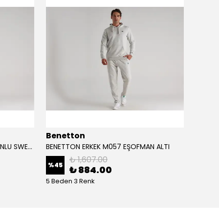
Benetton
Bene
BENETTON ERKEK M057 KAPÜŞONLU SWEATSHİRT
BENETTON ERKEK M057 EŞOFMAN ALTI
BENET
₺ 1,607.00
%
45
%
45
₺ 884.00
5 Beden 3 Renk
5 Bede