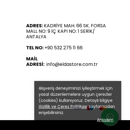
ADRES:
KADRİYE MAH. 66 SK. FORSA
MALL NO: 9 İÇ KAPI NO: 1 SERİK/
ANTALYA
TEL NO:
+90 532 275 11 66
MAİL
ADRESİ:
info@eldastore.com.tr
Alışveriş deneyiminizi iyileştirmek için
yasal düzenlemelere uygun çerezler
(cookies) kullanıyoruz. Detaylı bilgiye
Gizlilik ve Çerez Politikası
sayfamızdan
erişebilirsiniz.
Anladım