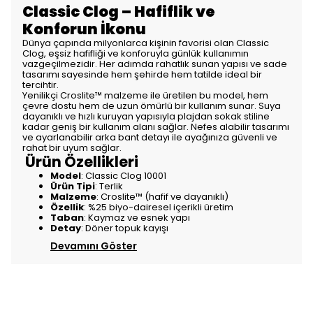
Classic Clog – Hafiflik ve
Konforun İkonu
Dünya çapında milyonlarca kişinin favorisi olan Classic
Clog, eşsiz hafifliği ve konforuyla günlük kullanımın
vazgeçilmezidir. Her adımda rahatlık sunan yapısı ve sade
tasarımı sayesinde hem şehirde hem tatilde ideal bir
tercihtir.
Yenilikçi Croslite™ malzeme ile üretilen bu model, hem
çevre dostu hem de uzun ömürlü bir kullanım sunar. Suya
dayanıklı ve hızlı kuruyan yapısıyla plajdan sokak stiline
kadar geniş bir kullanım alanı sağlar. Nefes alabilir tasarımı
ve ayarlanabilir arka bant detayı ile ayağınıza güvenli ve
rahat bir uyum sağlar.
Ürün Özellikleri
Model
: Classic Clog 10001
Ürün Tipi
: Terlik
Malzeme
: Croslite™ (hafif ve dayanıklı)
Özellik
: %25 biyo-dairesel içerikli üretim
Taban
: Kaymaz ve esnek yapı
Detay
: Döner topuk kayışı
Devamını Göster