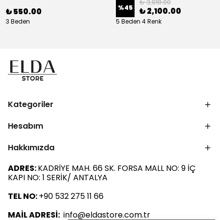
₺ 3,818.00
%
45
₺ 2,100.00
₺ 550.00
3 Beden
5 Beden 4 Renk
Kategoriler
Hesabım
Hakkımızda
ADRES:
KADRİYE MAH. 66 SK. FORSA MALL NO: 9 İÇ
KAPI NO: 1 SERİK/ ANTALYA
TEL NO:
+90 532 275 11 66
MAİL ADRESİ:
info@eldastore.com.tr