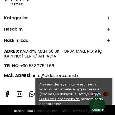
Kategoriler
Hesabım
Hakkımızda
ADRES:
KADRİYE MAH. 66 SK. FORSA MALL NO: 9 İÇ
KAPI NO: 1 SERİK/ ANTALYA
TEL NO:
+90 532 275 11 66
MAİL ADRESİ:
info@eldastore.com.tr
Alışveriş deneyiminizi iyileştirmek için
yasal düzenlemelere uygun çerezler
(cookies) kullanıyoruz. Detaylı bilgiye
Gizlilik ve Çerez Politikası
sayfamızdan
erişebilirsiniz.
Anladım
©2023 Tüm Hakları Saklıdır - ikas E-Ticaret
Altyapısı ile