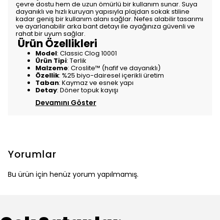
çevre dostu hem de uzun ömürlü bir kullanım sunar. Suya
dayanıklı ve hızlı kuruyan yapısıyla plajdan sokak stiline
kadar geniş bir kullanım alanı sağlar. Nefes alabilir tasarımı
ve ayarlanabilir arka bant detayı ile ayağınıza güvenli ve
rahat bir uyum sağlar.
Ürün Özellikleri
Model
: Classic Clog 10001
Ürün Tipi
: Terlik
Malzeme
: Croslite™ (hafif ve dayanıklı)
Özellik
: %25 biyo-dairesel içerikli üretim
Taban
: Kaymaz ve esnek yapı
Detay
: Döner topuk kayışı
Devamını Göster
Yorumlar
Bu ürün için henüz yorum yapılmamış.