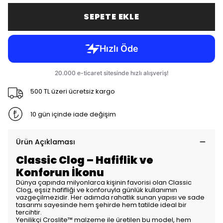
SEPETE EKLE
500 TL üzeri ücretsiz kargo
10 gün içinde iade değişim
Ürün Açıklaması
Classic Clog – Hafiflik ve
Konforun İkonu
Dünya çapında milyonlarca kişinin favorisi olan Classic
Clog, eşsiz hafifliği ve konforuyla günlük kullanımın
vazgeçilmezidir. Her adımda rahatlık sunan yapısı ve sade
tasarımı sayesinde hem şehirde hem tatilde ideal bir
tercihtir.
Yenilikçi Croslite™ malzeme ile üretilen bu model, hem