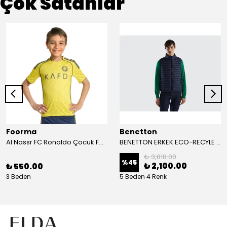
Çok Satanlar
Foorma
Benetton
Al Nassr FC Ronaldo Çocuk Forma 2'li Takım(Şort/T-Shirt)
BENETTON ERKEK ECO-RECYLE DOLGULU PUFA YELEK
₺ 3,818.00
%
45
₺ 2,100.00
₺ 550.00
3 Beden
5 Beden 4 Renk