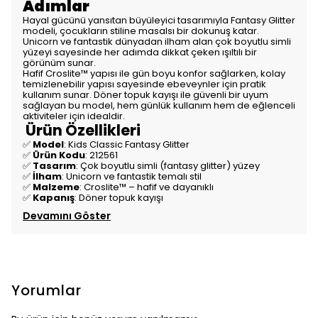
Adımlar
Hayal gücünü yansıtan büyüleyici tasarımıyla Fantasy Glitter
modeli, çocukların stiline masalsı bir dokunuş katar.
Unicorn ve fantastik dünyadan ilham alan çok boyutlu simli
yüzeyi sayesinde her adımda dikkat çeken ışıltılı bir
görünüm sunar.
Hafif Croslite™ yapısı ile gün boyu konfor sağlarken, kolay
temizlenebilir yapısı sayesinde ebeveynler için pratik
kullanım sunar. Döner topuk kayışı ile güvenli bir uyum
sağlayan bu model, hem günlük kullanım hem de eğlenceli
aktiviteler için idealdir.
Ürün Özellikleri
✅
Model
: Kids Classic Fantasy Glitter
✅
Ürün Kodu
: 212561
✅
Tasarım
: Çok boyutlu simli (fantasy glitter) yüzey
✅
İlham
: Unicorn ve fantastik temalı stil
✅
Malzeme
: Croslite™ – hafif ve dayanıklı
✅
Kapanış
: Döner topuk kayışı
Devamını Göster
Yorumlar