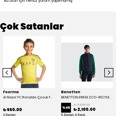
Bu ürün için henüz yorum yapılmamış.
Çok Satanlar
Foorma
Benetton
Al Nassr FC Ronaldo Çocuk Forma 2'li Takım(Şort/T-Shirt)
BENETTON ERKEK ECO-RECYLE DOLGULU PUFA YELEK
₺ 3,818.00
%
45
₺ 2,100.00
₺ 550.00
3 Beden
5 Beden 4 Renk