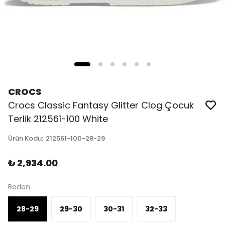
CROCS
Crocs Classic Fantasy Glitter Clog Çocuk
Terlik 212561-100 White
Ürün Kodu
:
212561-100-28-29
₺ 2,934.00
Beden
28-29
29-30
30-31
32-33