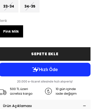
33-34
34-35
Renk
Pink Milk
SEPETE EKLE
500 TL üzeri
10 gün içinde
ücretsiz kargo
iade değişim
Ürün Açıklaması