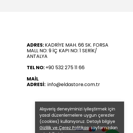
ADRES:
KADRİYE MAH. 66 SK. FORSA
MALL NO: 9 İÇ KAPI NO: 1 SERİK/
ANTALYA
TEL NO:
+90 532 275 11 66
MAİL
ADRESİ:
info@eldastore.com.tr
Alışveriş deneyiminizi iyileştirmek için
yasal düzenlemelere uygun çerezler
(cookies) kullanıyoruz. Detaylı bilgiye
Gizlilik ve Çerez Politikası
sayfamızdan