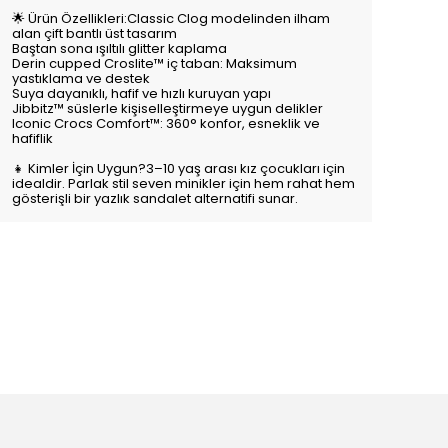
🌟 Ürün Özellikleri:Classic Clog modelinden ilham
alan çift bantlı üst tasarım
Baştan sona ışıltılı glitter kaplama
Derin cupped Croslite™ iç taban: Maksimum
yastıklama ve destek
Suya dayanıklı, hafif ve hızlı kuruyan yapı
Jibbitz™ süslerle kişiselleştirmeye uygun delikler
Iconic Crocs Comfort™: 360° konfor, esneklik ve
hafiflik
👧 Kimler İçin Uygun?3–10 yaş arası kız çocukları için
idealdir. Parlak stil seven minikler için hem rahat hem
gösterişli bir yazlık sandalet alternatifi sunar.