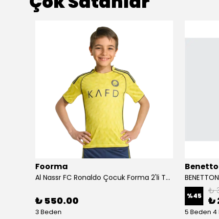
Çok Satanlar
Foorma
Benetto
Birkenstock Almina NU Kadın Sandalet 1026892-Pecan
Al Nassr FC Ronaldo Çocuk Forma 2'li Takım(Şort/T-Shirt)
₺ 
%
45
₺ 550.00
₺ 
3 Beden
5 Beden 4