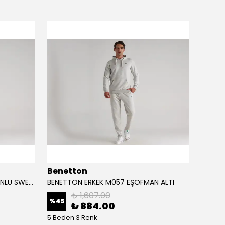
Benetton
Bene
BENETTON ERKEK M057 KAPÜŞONLU SWEATSHİRT
BENETTON ERKEK M057 EŞOFMAN ALTI
BENET
₺ 1,607.00
%
45
%
45
₺ 884.00
5 Beden 3 Renk
5 Bede