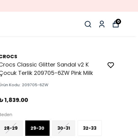
0
CROCS
Crocs Classic Glitter Sandal v2 K
Çocuk Terlik 209705-6ZW Pink Milk
Ürün Kodu
:
209705-6ZW
₺ 1,839.00
Beden
28-29
29-30
30-31
32-33