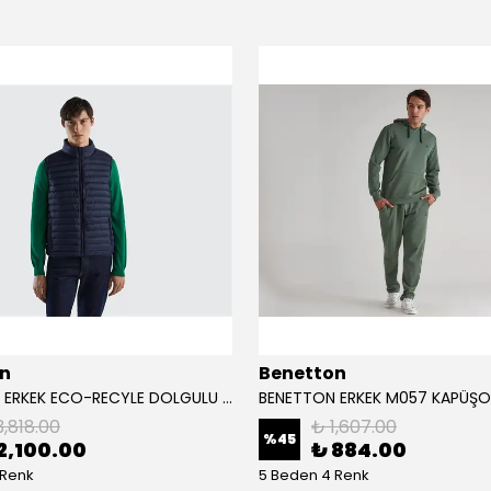
n
Benetton
BENETTON ERKEK ECO-RECYLE DOLGULU PUFA YELEK
3,818.00
₺ 1,607.00
%
45
2,100.00
₺ 884.00
 Renk
5 Beden 4 Renk