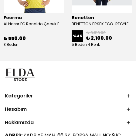
Foorma
Benetton
Al Nassr FC Ronaldo Çocuk Forma 2'li Takım(Şort/T-Shirt)
BENETTON ERKEK ECO-RECYLE DOLGULU PUFA YELEK
₺ 3,818.00
%
45
₺ 2,100.00
₺ 550.00
3 Beden
5 Beden 4 Renk
Kategoriler
Hesabım
Hakkımızda
ADRES:
KADRİYE MAH. 66 SK. FORSA MALL NO: 9 İÇ