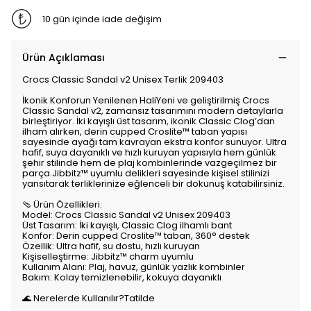
10 gün içinde iade değişim
Ürün Açıklaması
Crocs Classic Sandal v2 Unisex Terlik 209403
İkonik Konforun Yenilenen HaliYeni ve geliştirilmiş Crocs
Classic Sandal v2, zamansız tasarımını modern detaylarla
birleştiriyor. İki kayışlı üst tasarım, ikonik Classic Clog’dan
ilham alırken, derin cupped Croslite™ taban yapısı
sayesinde ayağı tam kavrayan ekstra konfor sunuyor. Ultra
hafif, suya dayanıklı ve hızlı kuruyan yapısıyla hem günlük
şehir stilinde hem de plaj kombinlerinde vazgeçilmez bir
parça.Jibbitz™ uyumlu delikleri sayesinde kişisel stilinizi
yansıtarak terliklerinize eğlenceli bir dokunuş katabilirsiniz.
🩴 Ürün Özellikleri:
Model: Crocs Classic Sandal v2 Unisex 209403
Üst Tasarım: İki kayışlı, Classic Clog ilhamlı bant
Konfor: Derin cupped Croslite™ taban, 360° destek
Özellik: Ultra hafif, su dostu, hızlı kuruyan
Kişiselleştirme: Jibbitz™ charm uyumlu
Kullanım Alanı: Plaj, havuz, günlük yazlık kombinler
Bakım: Kolay temizlenebilir, kokuya dayanıklı
🌊 Nerelerde Kullanılır?Tatilde