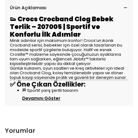
Ürün Açıklaması
👟
Crocs Crocband Clog Bebek
Terlik – 207005 | Sportif ve
Konforlu İlk Adımlar
Minik adımlar için maksimum konfor! Crocs’un ikonik
Crocband serisi, bebekler için özel olarak tasarlanan bu
modelde sportif çizgilerle buluşuyor. Hafif ve esnek
Croslite™ malzeme sayesinde çocuğunuzun ayaklarına
tam uyum sağlarken, eğlenceli Jibbitz™ takılarla
kişiselleştirilebilir yapısı da dikkat çekiyor.
Günlük kullanım, oyun saatleri ve kreş aktiviteleri için ideal
olan Crocband Clog, kolay temizlenebilir yapısı ve döner
topuk kayışı sayesinde pratik ve güvenli bir deneyim sunar.
✅ Öne Çıkan Özellikler:
🏁 Sportif yarış şeritli tasarım
Devamını Göster
Yorumlar