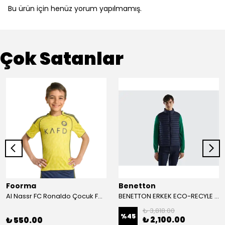
Bu ürün için henüz yorum yapılmamış.
Çok Satanlar
Foorma
Benetton
Al Nassr FC Ronaldo Çocuk Forma 2'li Takım(Şort/T-Shirt)
BENETTON ERKEK ECO-RECYLE DOLGULU PUFA YELEK
₺ 3,818.00
%
45
₺ 2,100.00
₺ 550.00