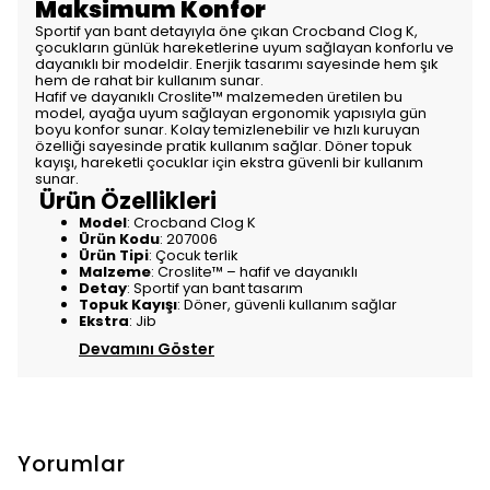
Maksimum Konfor
Sportif yan bant detayıyla öne çıkan Crocband Clog K,
çocukların günlük hareketlerine uyum sağlayan konforlu ve
dayanıklı bir modeldir. Enerjik tasarımı sayesinde hem şık
hem de rahat bir kullanım sunar.
Hafif ve dayanıklı Croslite™ malzemeden üretilen bu
model, ayağa uyum sağlayan ergonomik yapısıyla gün
boyu konfor sunar. Kolay temizlenebilir ve hızlı kuruyan
özelliği sayesinde pratik kullanım sağlar. Döner topuk
kayışı, hareketli çocuklar için ekstra güvenli bir kullanım
sunar.
Ürün Özellikleri
Model
: Crocband Clog K
Ürün Kodu
: 207006
Ürün Tipi
: Çocuk terlik
Malzeme
: Croslite™ – hafif ve dayanıklı
Detay
: Sportif yan bant tasarım
Topuk Kayışı
: Döner, güvenli kullanım sağlar
Ekstra
: Jib
Devamını Göster
Yorumlar