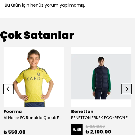
Bu ürün için henüz yorum yapılmamış.
Çok Satanlar
Foorma
Benetton
Al Nassr FC Ronaldo Çocuk Forma 2'li Takım(Şort/T-Shirt)
BENETTON ERKEK ECO-RECYLE DOLGULU PUFA YELEK
₺ 3,818.00
%
45
₺ 2,100.00
₺ 550.00