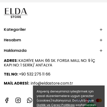
Kategoriler
Hesabım
Hakkımızda
ADRES:
KADRİYE MAH. 66 SK. FORSA MALL NO: 9 İÇ
KAPI NO: 1 SERİK/ ANTALYA
TEL NO:
+90 532 275 11 66
MAİL ADRESİ:
info@eldastore.com.tr
Alışveriş deneyiminizi iyileştirmek için
yasal düzenlemelere uygun çerezler
(cookies) kullanıyoruz. Detaylı bilgiye
Gizlilik ve Çerez Politikası
sayfamızdan