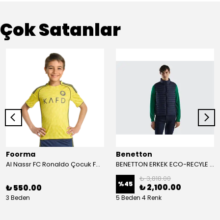
Çok Satanlar
Foorma
Benetton
Al Nassr FC Ronaldo Çocuk Forma 2'li Takım(Şort/T-Shirt)
BENETTON ERKEK ECO-RECYLE DOLGULU PUFA YELEK
₺ 3,818.00
%
45
₺ 2,100.00
₺ 550.00
3 Beden
5 Beden 4 Renk