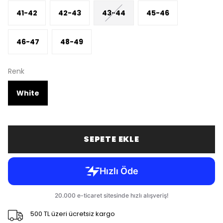
41-42
42-43
43-44
45-46
46-47
48-49
Renk
White
SEPETE EKLE
500 TL üzeri ücretsiz kargo