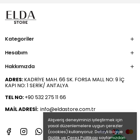
Kategoriler
Hesabım
Hakkımızda
ADRES:
KADRİYE MAH. 66 SK. FORSA MALL NO: 9 İÇ
KAPI NO: 1 SERİK/ ANTALYA
TEL NO:
+90 532 275 11 66
MAİL ADRESİ:
info@eldastore.com.tr
Alışveriş deneyiminizi iyileştirmek için
yasal düzenlemelere uygun çerezler
(cookies) kullanıyoruz. Detaylı bilgiye
Gizlilik ve Çerez Politikası
sayfamızdan