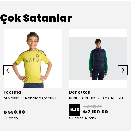
Çok Satanlar
Foorma
Benetton
Al Nassr FC Ronaldo Çocuk Forma 2'li Takım(Şort/T-Shirt)
BENETTON ERKEK ECO-RECYLE DOLGULU PUFA YELEK
₺ 3,818.00
%
45
₺ 2,100.00
₺ 550.00
3 Beden
5 Beden 4 Renk