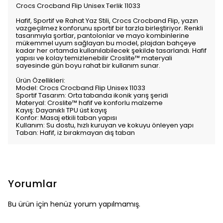
Crocs Crocband Flip Unisex Terlik 11033
Hafif, Sportif ve Rahat Yaz Stili, Crocs Crocband Flip, yazın
vazgeçilmez konforunu sportif bir tarzla birleştiriyor. Renkli
tasarımıyla şortlar, pantolonlar ve mayo kombinlerine
mükemmel uyum sağlayan bu model, plajdan bahçeye
kadar her ortamda kullanılabilecek şekilde tasarlandı. Hafif
yapısı ve kolay temizlenebilir Croslite™ materyali
sayesinde gün boyu rahat bir kullanım sunar.
Ürün Özellikleri:
Model: Crocs Crocband Flip Unisex 11033
Sportif Tasarım: Orta tabanda ikonik yarış şeridi
Materyal: Croslite™ hafif ve konforlu malzeme
Kayış: Dayanıklı TPU üst kayış
Konfor: Masaj etkili taban yapısı
Kullanım: Su dostu, hızlı kuruyan ve kokuyu önleyen yapı
Taban: Hafif, iz bırakmayan dış taban
Yorumlar
Bu ürün için henüz yorum yapılmamış.