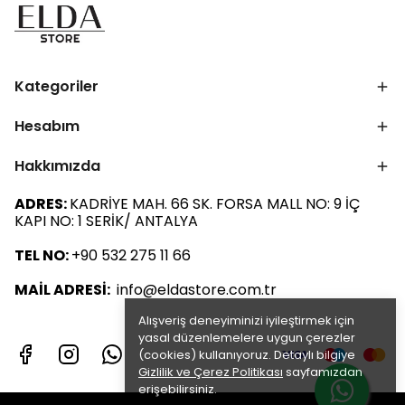
Kategoriler
Hesabım
Hakkımızda
ADRES:
KADRİYE MAH. 66 SK. FORSA MALL NO: 9 İÇ
KAPI NO: 1 SERİK/ ANTALYA
TEL NO:
+90 532 275 11 66
MAİL ADRESİ:
info@eldastore.com.tr
Alışveriş deneyiminizi iyileştirmek için
yasal düzenlemelere uygun çerezler
(cookies) kullanıyoruz. Detaylı bilgiye
Gizlilik ve Çerez Politikası
sayfamızdan
erişebilirsiniz.