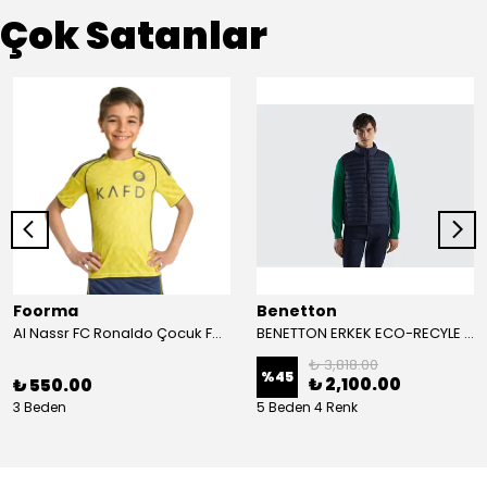
Çok Satanlar
Foorma
Benetton
Al Nassr FC Ronaldo Çocuk Forma 2'li Takım(Şort/T-Shirt)
BENETTON ERKEK ECO-RECYLE DOLGULU PUFA YELEK
₺ 3,818.00
%
45
₺ 2,100.00
₺ 550.00
3 Beden
5 Beden 4 Renk