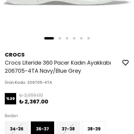
CROCS
Crocs Literide 360 Pacer Kadın Ayakkabı
206705-4TA Navy/Blue Grey
Ürün Kodu
:
206705-4TA
₺ 2,959.00
%
20
₺ 2,367.00
Beden
34-35
36-37
37-38
38-39