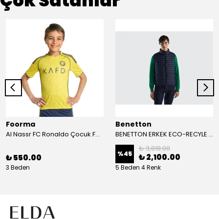
Çok Satanlar
Foorma
Benetton
Al Nassr FC Ronaldo Çocuk Forma 2'li Takım(Şort/T-Shirt)
BENETTON ERKEK ECO-RECYLE DOLGULU PUFA YELEK
₺ 3,818.00
%
45
₺ 2,100.00
₺ 550.00
3 Beden
5 Beden 4 Renk