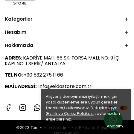
Kategoriler
Hesabım
Hakkımızda
ADRES:
KADRİYE MAH. 66 SK. FORSA MALL NO: 9 İÇ
KAPI NO: 1 SERİK/ ANTALYA
TEL NO:
+90 532 275 11 66
MAİL ADRESİ:
info@eldastore.com.tr
Alışveriş deneyiminizi iyileştirmek için
yasal düzenlemelere uygun çerezler
(cookies) kullanıyoruz. Detaylı bilgiye
Gizlilik ve Çerez Politikası
sayfamızdan
erişebilirsiniz.
Anladım
©2023 Tüm Hakları Saklıdır - ikas E-Ticaret
Altyapısı ile
Hazırlanmıştır.