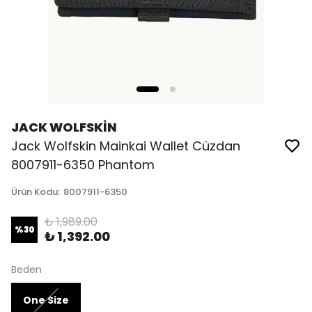
JACK WOLFSKİN
Jack Wolfskin Mainkai Wallet Cüzdan
8007911-6350 Phantom
Ürün Kodu
:
8007911-6350
₺ 1,989.00
%
30
₺ 1,392.00
Beden
One Size