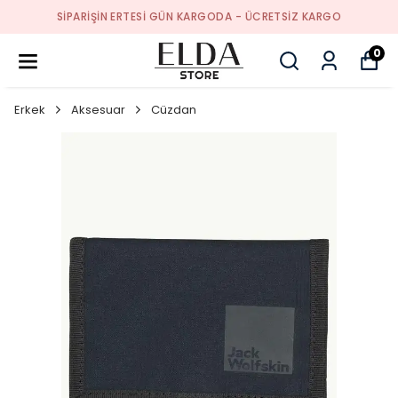
SIPARIŞIN ERTESI GÜN KARGODA - ÜCRETSIZ KARGO
0
Erkek
Aksesuar
Cüzdan