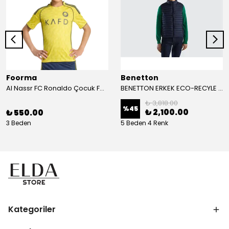
Foorma
Benetton
Al Nassr FC Ronaldo Çocuk Forma 2'li Takım(Şort/T-Shirt)
BENETTON ERKEK ECO-RECYLE DOLGULU PUFA YELEK
₺ 3,818.00
%
45
₺ 2,100.00
₺ 550.00
3 Beden
5 Beden 4 Renk
Kategoriler