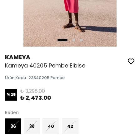
KAMEYA
Kameya 40205 Pembe Elbise
Ürün Kodu
:
23S40205 Pembe
₺ 3,298.00
%
25
₺ 2,473.00
Beden
36
38
40
42