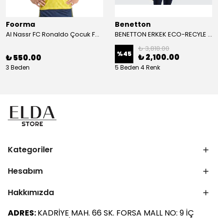
Foorma
Benetton
Al Nassr FC Ronaldo Çocuk Forma 2'li Takım(Şort/T-Shirt)
BENETTON ERKEK ECO-RECYLE DOLGULU PUFA YELEK
₺ 3,818.00
%
45
₺ 2,100.00
₺ 550.00
3 Beden
5 Beden 4 Renk
Kategoriler
Hesabım
Hakkımızda
ADRES:
KADRİYE MAH. 66 SK. FORSA MALL NO: 9 İÇ