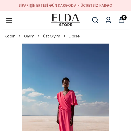
SIPARIŞIN ERTESI GÜN KARGODA - ÜCRETSIZ KARGO
0
Kadın
Giyim
Üst Giyim
Elbise