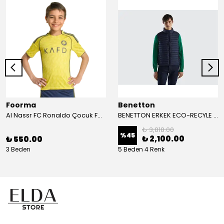
Foorma
Benetton
Al Nassr FC Ronaldo Çocuk Forma 2'li Takım(Şort/T-Shirt)
BENETTON ERKEK ECO-RECYLE DOLGULU PUFA YELEK
₺ 3,818.00
%
45
₺ 2,100.00
₺ 550.00
3 Beden
5 Beden 4 Renk