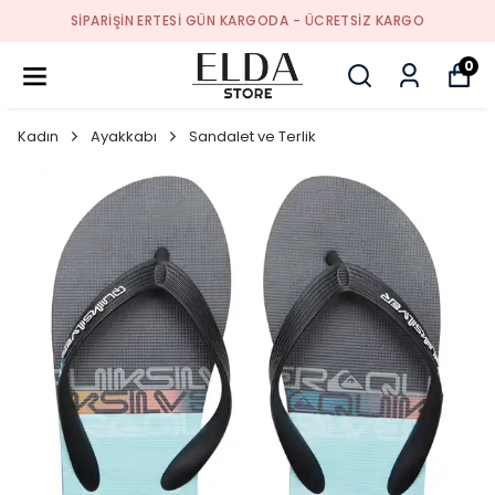
SIPARIŞIN ERTESI GÜN KARGODA - ÜCRETSIZ KARGO
0
Kadın
Ayakkabı
Sandalet ve Terlik