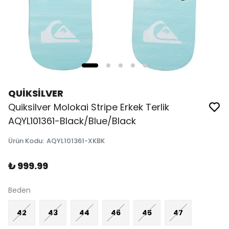
QUİKSİLVER
Quiksilver Molokai Stripe Erkek Terlik
AQYL101361-Black/Blue/Black
Ürün Kodu
:
AQYL101361-XKBK
₺ 999.99
Beden
42
43
44
46
45
47