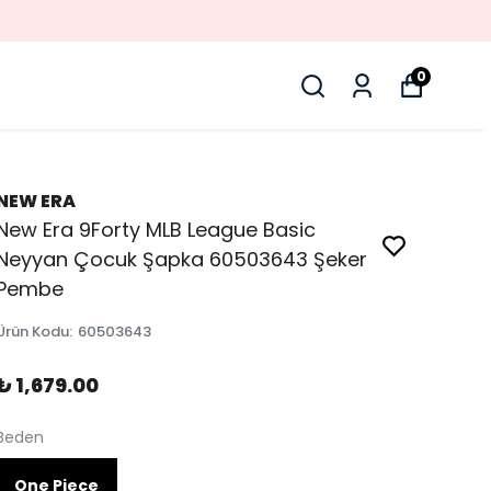
0
NEW ERA
New Era 9Forty MLB League Basic
Neyyan Çocuk Şapka 60503643 Şeker
Pembe
Ürün Kodu
:
60503643
₺ 1,679.00
Beden
One Piece