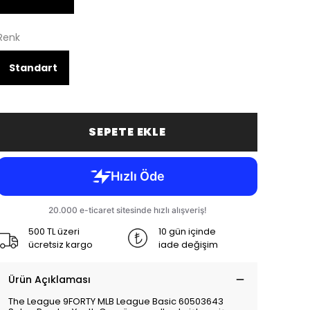
Renk
Standart
SEPETE EKLE
500 TL üzeri
10 gün içinde
ücretsiz kargo
iade değişim
Ürün Açıklaması
The League 9FORTY MLB League Basic 60503643