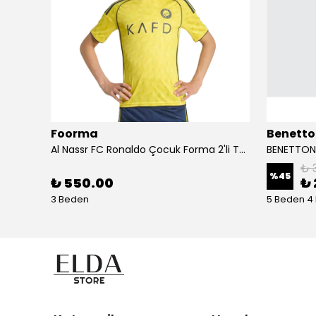
Foorma
Benetto
Birkenstock Almina NU Kadın Sandalet 1026892-Pecan
Al Nassr FC Ronaldo Çocuk Forma 2'li Takım(Şort/T-Shirt)
₺ 
%
45
₺ 550.00
₺ 
3 Beden
5 Beden 4