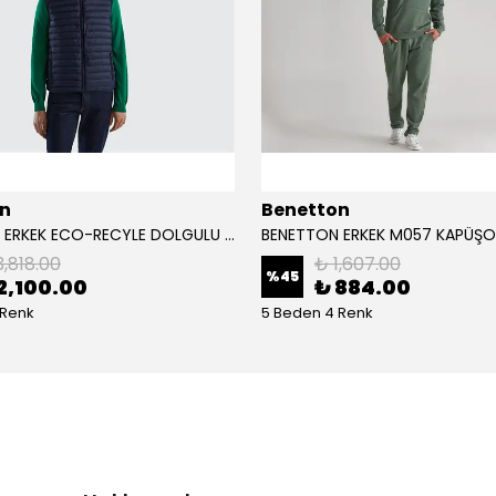
n
Benetton
BENETTON ERKEK ECO-RECYLE DOLGULU PUFA YELEK
3,818.00
₺ 1,607.00
%
45
2,100.00
₺ 884.00
 Renk
5 Beden 4 Renk