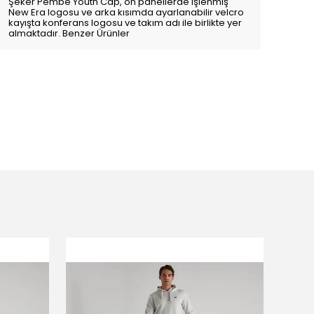
Şeker Pembe Youth Cap, ön panellerde işlenmiş
New Era logosu ve arka kısımda ayarlanabilir velcro
kayışta konferans logosu ve takım adı ile birlikte yer
almaktadır. Benzer Ürünler