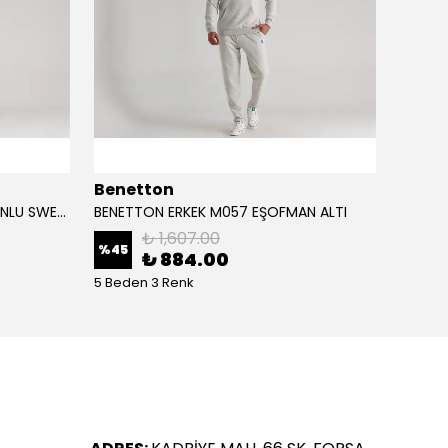
Benetton
Bene
BENETTON ERKEK M057 KAPÜŞONLU SWEATSHİRT
BENETTON ERKEK M057 EŞOFMAN ALTI
BENET
₺ 1,607.00
%
45
%
45
₺ 884.00
5 Beden 3 Renk
5 Bede