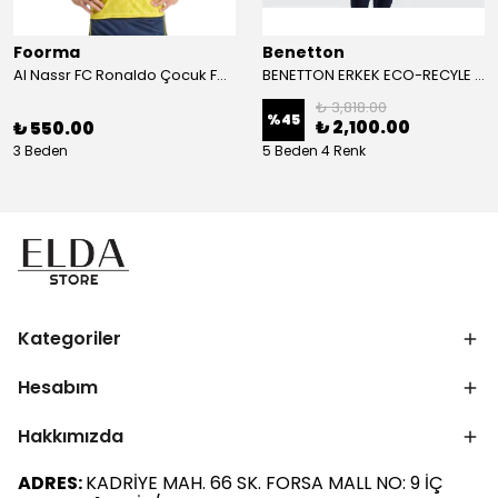
Foorma
Benetton
Al Nassr FC Ronaldo Çocuk Forma 2'li Takım(Şort/T-Shirt)
BENETTON ERKEK ECO-RECYLE DOLGULU PUFA YELEK
₺ 3,818.00
%
45
₺ 2,100.00
₺ 550.00
3 Beden
5 Beden 4 Renk
Kategoriler
Hesabım
Hakkımızda
ADRES:
KADRİYE MAH. 66 SK. FORSA MALL NO: 9 İÇ