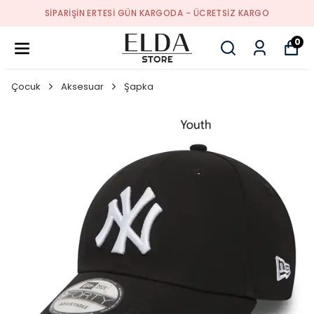
SIPARIŞIN ERTESI GÜN KARGODA - ÜCRETSIZ KARGO
0
Çocuk
Aksesuar
Şapka