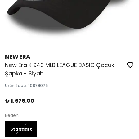
NEW ERA
New Era K 940 MLB LEAGUE BASIC Çocuk
Şapka - Siyah
Ürün Kodu
:
10879076
₺ 1,679.00
Beden
Standart