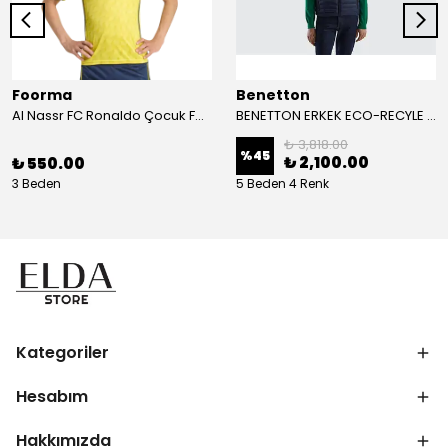
Foorma
Benetton
Al Nassr FC Ronaldo Çocuk Forma 2'li Takım(Şort/T-Shirt)
BENETTON ERKEK ECO-RECYLE DOLGULU PUFA YELEK
₺ 3,818.00
%
45
₺ 2,100.00
₺ 550.00
3 Beden
5 Beden 4 Renk
Kategoriler
Hesabım
Hakkımızda