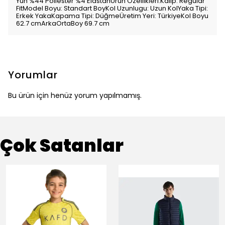
Yün %44 Poliester %4 ElastanÜrün Özellikleri:Kalıp: Regular
FitModel Boyu: Standart BoyKol Uzunlugu: Uzun KolYaka Tipi:
Erkek YakaKapama Tipi: DüğmeÜretim Yeri: TürkiyeKol Boyu
62.7 cmArkaOrtaBoy 69.7 cm
Yorumlar
Bu ürün için henüz yorum yapılmamış.
Çok Satanlar