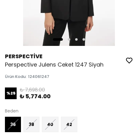
PERSPECTİVE
Perspective Julens Ceket 1247 Siyah
Ürün Kodu
:
124061247
₺ 7,698.00
%
25
₺ 5,774.00
Beden
36
38
40
42