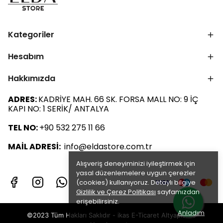
Kategoriler
Hesabım
Hakkımızda
ADRES:
KADRİYE MAH. 66 SK. FORSA MALL NO: 9 İÇ
KAPI NO: 1 SERİK/ ANTALYA
TEL NO:
+90 532 275 11 66
MAİL ADRESİ:
info@eldastore.com.tr
Alışveriş deneyiminizi iyileştirmek için
yasal düzenlemelere uygun çerezler
(cookies) kullanıyoruz. Detaylı bilgiye
Gizlilik ve Çerez Politikası
sayfamızdan
erişebilirsiniz.
Anladım
©2023 Tüm Hakları Saklıdır - ikas E-Ticaret
Altyapısı ile