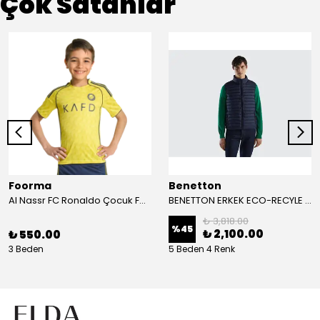
Çok Satanlar
Foorma
Benetton
Al Nassr FC Ronaldo Çocuk Forma 2'li Takım(Şort/T-Shirt)
BENETTON ERKEK ECO-RECYLE DOLGULU PUFA YELEK
₺ 3,818.00
%
45
₺ 2,100.00
₺ 550.00
3 Beden
5 Beden 4 Renk