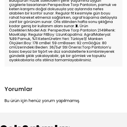
Buluşturan Yazlık StilModern şehir yaşamına uygun
çizgilerle tasarlanan Perspective Torp Pantolon, pamuk ve
keten karışımı doğal dokusuyla yaz aylarında nefes
alabilen bir konfor sunar. Regular fit kesimiyle gün boyu
rahat hareket etmenizi sağlarken, agraf kapama detayıyla
zarif bir görünüm sunar. Ofis stilinden hafta sonu şıklığına
kadar geniş bir kullanım alanı sunar.🧵 Ürün
Özellikleri:Model Adı: Perspective Torp Pantolon 2149Renk:
MaviKalıp: Regular FitBoy: UzunKapatma: AgrafMateryal:
%89 Pamuk, %11 KetenÜretim Yeri: Türkiye👗 Manken
Ölçüleri:Boy: 178 cmBel: 59 cmBasen: 92 cmGöğüs: 80
cmÜzerindeki Beden: 36/S🌿 Stil Önerisi:Torp Pantolon’u
basic beyaz bir tişört ve düz sandaletlerle kombinleyerek
gündelik şıklık yakalayabilir, şık bir gömlek ve topuklu
ayakkabılarla ofis stilinizi tamamlayabilirsiniz.
Yorumlar
Bu ürün için henüz yorum yapılmamış.