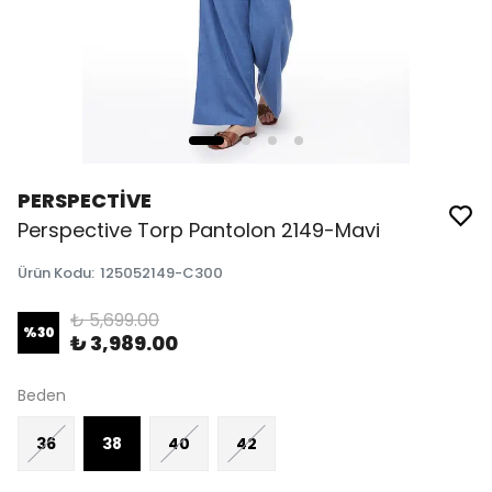
PERSPECTİVE
Perspective Torp Pantolon 2149-Mavi
Ürün Kodu
:
125052149-C300
₺ 5,699.00
%
30
₺ 3,989.00
Beden
36
38
40
42