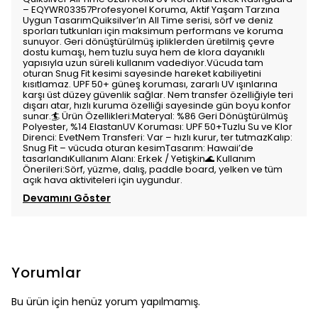
– EQYWR03357Profesyonel Koruma, Aktif Yaşam Tarzına
Uygun TasarımQuiksilver’ın All Time serisi, sörf ve deniz
sporları tutkunları için maksimum performans ve koruma
sunuyor. Geri dönüştürülmüş ipliklerden üretilmiş çevre
dostu kumaşı, hem tuzlu suya hem de klora dayanıklı
yapısıyla uzun süreli kullanım vadediyor.Vücuda tam
oturan Snug Fit kesimi sayesinde hareket kabiliyetini
kısıtlamaz. UPF 50+ güneş koruması, zararlı UV ışınlarına
karşı üst düzey güvenlik sağlar. Nem transfer özelliğiyle teri
dışarı atar, hızlı kuruma özelliği sayesinde gün boyu konfor
sunar.🏄 Ürün Özellikleri:Materyal: %86 Geri Dönüştürülmüş
Polyester, %14 ElastanUV Koruması: UPF 50+Tuzlu Su ve Klor
Direnci: EvetNem Transferi: Var – hızlı kurur, ter tutmazKalıp:
Snug Fit – vücuda oturan kesimTasarım: Hawaii’de
tasarlandıKullanım Alanı: Erkek / Yetişkin🌊 Kullanım
Önerileri:Sörf, yüzme, dalış, paddle board, yelken ve tüm
açık hava aktiviteleri için uygundur.
Devamını Göster
Yorumlar
Bu ürün için henüz yorum yapılmamış.