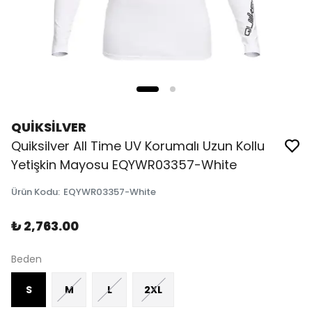
QUİKSİLVER
Quiksilver All Time UV Korumalı Uzun Kollu
Yetişkin Mayosu EQYWR03357-White
Ürün Kodu
:
EQYWR03357-White
₺ 2,763.00
Beden
S
M
L
2XL