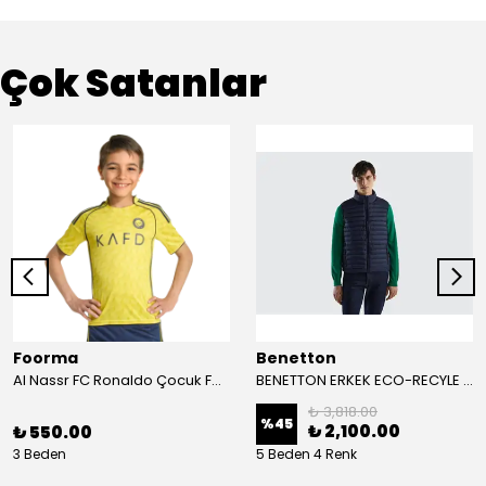
Çok Satanlar
Foorma
Benetton
Al Nassr FC Ronaldo Çocuk Forma 2'li Takım(Şort/T-Shirt)
BENETTON ERKEK ECO-RECYLE DOLGULU PUFA YELEK
₺ 3,818.00
%
45
₺ 2,100.00
₺ 550.00
3 Beden
5 Beden 4 Renk