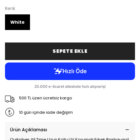
Renk
White
SEPETE EKLE
500 TL üzeri ücretsiz kargo
10 gün içinde iade değişim
Ürün Açıklaması
Quiksilver All Time Uzun Kollu UV Korumalı Erkek Rashguard