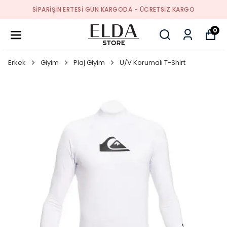
SIPARIŞIN ERTESI GÜN KARGODA - ÜCRETSIZ KARGO
0
Erkek
Giyim
Plaj Giyim
U/V Korumalı T-Shirt