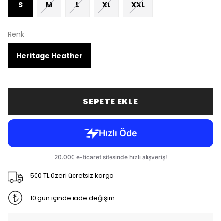
S
M
L
XL
XXL
Renk
Heritage Heather
SEPETE EKLE
500 TL üzeri ücretsiz kargo
10 gün içinde iade değişim