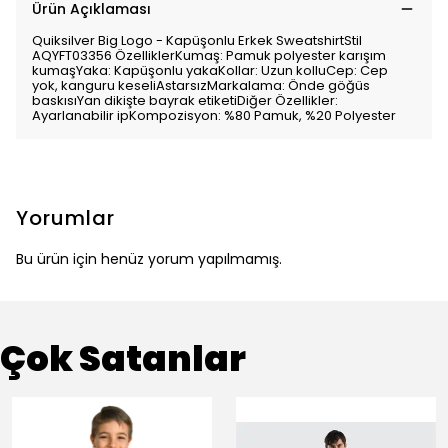
Ürün Açıklaması
Quiksilver Big Logo - Kapüşonlu Erkek SweatshirtStil
AQYFT03356 ÖzelliklerKumaş: Pamuk polyester karışım
kumaşYaka: Kapüşonlu yakaKollar: Uzun kolluCep: Cep
yok, kanguru keseliAstarsızMarkalama: Önde göğüs
baskısıYan dikişte bayrak etiketiDiğer Özellikler:
Ayarlanabilir ipKompozisyon: %80 Pamuk, %20 Polyester
Yorumlar
Bu ürün için henüz yorum yapılmamış.
Çok Satanlar