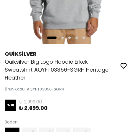
QUİKSİLVER
Quiksilver Big Logo Hoodie Erkek
Sweatshirt AQYFT03356-SGRH Heritage
Heather
Ürün Kodu
:
AQYFT03356-SGRH
₺ 2,999.00
%
10
₺ 2,699.00
Beden