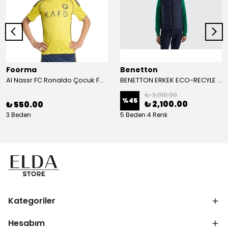
Foorma
Benetton
Al Nassr FC Ronaldo Çocuk Forma 2'li Takım(Şort/T-Shirt)
BENETTON ERKEK ECO-RECYLE DOLGULU PUFA YELEK
₺ 3,818.00
%
45
₺ 2,100.00
₺ 550.00
3 Beden
5 Beden 4 Renk
Kategoriler
Hesabım