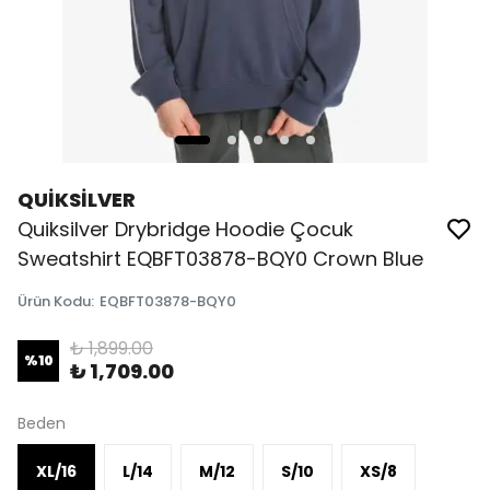
QUİKSİLVER
Quiksilver Drybridge Hoodie Çocuk
Sweatshirt EQBFT03878-BQY0 Crown Blue
Ürün Kodu
:
EQBFT03878-BQY0
₺ 1,899.00
%
10
₺ 1,709.00
Beden
XL/16
L/14
M/12
S/10
XS/8