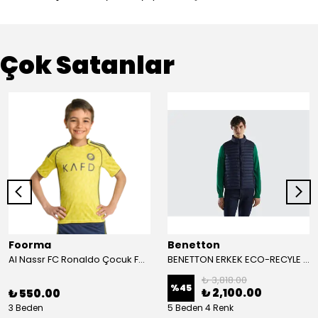
Çok Satanlar
Foorma
Benetton
Al Nassr FC Ronaldo Çocuk Forma 2'li Takım(Şort/T-Shirt)
BENETTON ERKEK ECO-RECYLE DOLGULU PUFA YELEK
₺ 3,818.00
%
45
₺ 2,100.00
₺ 550.00
3 Beden
5 Beden 4 Renk