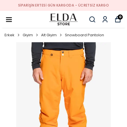
SIPARIŞIN ERTESI GÜN KARGODA - ÜCRETSIZ KARGO
0
Erkek
Giyim
Alt Giyim
Snowboard Pantolon