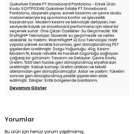
Quiksilver Estate PT Snowboard Pantolonu - Erkek Ürün
Kodu: EQYTP03146 Quiksilver Estate PT Snowboard
Pantolonu, dayanıklı yapısı, esnek tasarımı ve çevre dostu
malzemeleriyle kış sporlarına konfor ve işlevsellik
kazandırıyor. Modern kesimi ve teknolojik detayları, her
seviyede kayak ve snowboard performansı için ideal bir
seçenek sunar. Öne Çıkan Özellikler: Su Geçirmezlik: 10K
DryFlight® Teknolojisi: Güvenilir su geçirmezlik ve nefes
alabilirlik. Isı Yalıtımı: WarmFlight® x2 Eco Teknolojisi: Hafif
yapıda yüksek sıcaklık koruması, geri dönüştürülmüş PET
şişelerden üretilmiştir. Dolgu Yoğunluğu: 40g. Kesim:
Modern fit, klasik rahatlık ile hareket özgürlüğü sağlayan
çağdaş bir görünüm. Tasarım ve Detaylar: Çevre Dostu
Üretim: %50’den fazlası geri dönüştürülmüş elyaflardan
üretilmiştir. Kabuk kumaşı: Üretim artıkları ve tekstil
atıklarından geri dönüştürülmüştür. Astar ve yalıtım: Tüketim
sonrası geri dönüştürülmüş plastik şişelerden elde
edilmiştir. Dikişler: Kritik bölgelerde bantlanmı
Devamını Göster
Yorumlar
Bu ürün için henüz yorum yapılmamış.