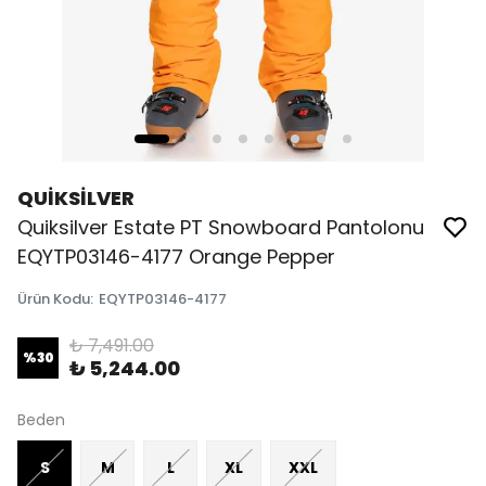
QUİKSİLVER
Quiksilver Estate PT Snowboard Pantolonu
EQYTP03146-4177 Orange Pepper
Ürün Kodu
:
EQYTP03146-4177
₺ 7,491.00
%
30
₺ 5,244.00
Beden
S
M
L
XL
XXL