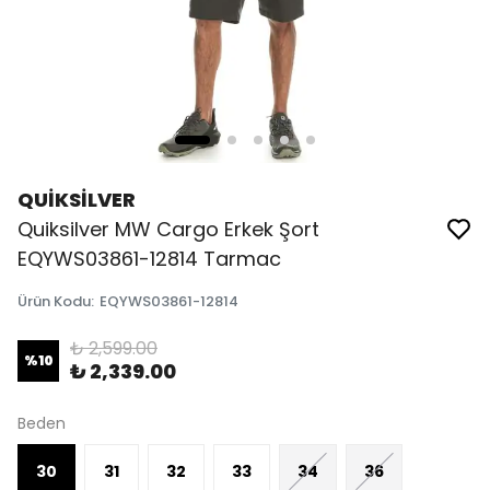
QUİKSİLVER
Quiksilver MW Cargo Erkek Şort
EQYWS03861-12814 Tarmac
Ürün Kodu
:
EQYWS03861-12814
₺ 2,599.00
%
10
₺ 2,339.00
Beden
30
31
32
33
34
36