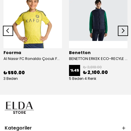
Foorma
Benetton
Al Nassr FC Ronaldo Çocuk Forma 2'li Takım(Şort/T-Shirt)
BENETTON ERKEK ECO-RECYLE DOLGULU PUFA YELEK
₺ 3,818.00
%
45
₺ 2,100.00
₺ 550.00
3 Beden
5 Beden 4 Renk
Kategoriler